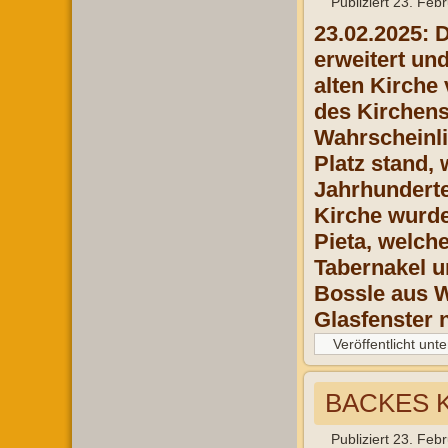
Publiziert
23. Feb
23.02.2025: 
erweitert un
alten Kirche
des Kirchens
Wahrscheinli
Platz stand,
Jahrhunderte
Kirche wurde
Pieta, welche
Tabernakel u
Bossle aus W
Glasfenster 
Veröffentlicht unte
BACKES K
Publiziert
23. Feb