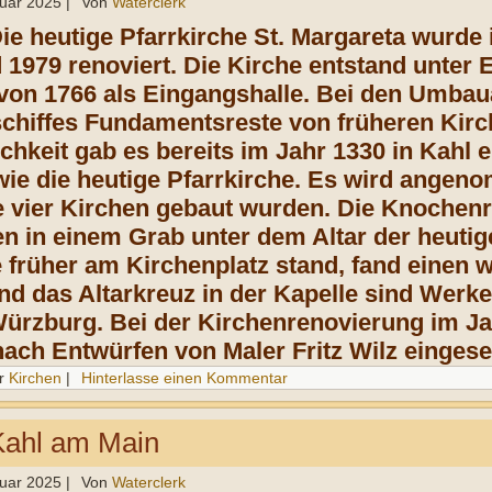
ruar 2025
|
Von
Waterclerk
Die heutige Pfarrkirche St. Margareta wurde 
d 1979 renoviert. Die Kirche entstand unte
 von 1766 als Eingangshalle. Bei den Umbau
chiffes Fundamentsreste von früheren Kirc
chkeit gab es bereits im Jahr 1330 in Kahl 
 wie die heutige Pfarrkirche. Es wird angen
 vier Kirchen gebaut wurden. Die Knochenr
n in einem Grab unter dem Altar der heuti
 früher am Kirchenplatz stand, fand einen w
nd das Altarkreuz in der Kapelle sind Wer
ürzburg. Bei der Kirchenrenovierung im Ja
nach Entwürfen von Maler Fritz Wilz eingese
r
Kirchen
|
Hinterlasse einen Kommentar
ahl am Main
ruar 2025
|
Von
Waterclerk