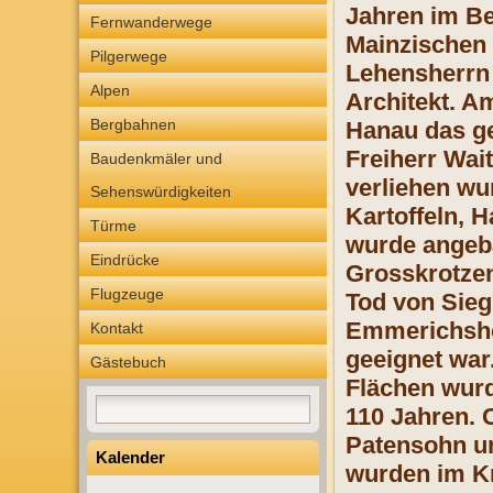
Jahren im Be
Fernwanderwege
Mainzischen 
Pilgerwege
Lehensherrn 
Alpen
Architekt. A
Bergbahnen
Hanau das ge
Freiherr Wai
Baudenkmäler und
verliehen wu
Sehenswürdigkeiten
Kartoffeln, 
Türme
wurde angeba
Eindrücke
Grosskrotzen
Flugzeuge
Tod von Sie
Emmerichshof
Kontakt
geeignet war
Gästebuch
Flächen wurd
110 Jahren. 
Patensohn un
Kalender
wurden im Kr