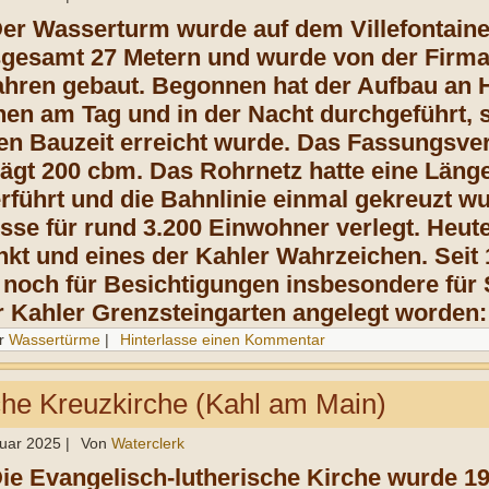
Der Wasserturm wurde auf dem Villefontainer
gesamt 27 Metern und wurde von der Firma 
ahren gebaut. Begonnen hat der Aufbau an
en am Tag und in der Nacht durchgeführt, 
gen Bauzeit erreicht wurde. Das Fassungs
rägt 200 cbm. Das Rohrnetz hatte eine Läng
rführt und die Bahnlinie einmal gekreuzt w
se für rund 3.200 Einwohner verlegt. Heut
nkt und eines der Kahler Wahrzeichen. Seit 1
 noch für Besichtigungen insbesondere für 
r Kahler Grenzsteingarten angelegt worden:
r
Wassertürme
|
Hinterlasse einen Kommentar
he Kreuzkirche (Kahl am Main)
ruar 2025
|
Von
Waterclerk
Die Evangelisch-lutherische Kirche wurde 19