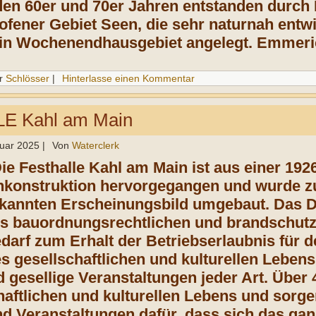
den 60er und 70er Jahren entstanden durch
ener Gebiet Seen, die sehr naturnah entwic
ein Wochenendhausgebiet angelegt. Emmeric
r
Schlösser
|
Hinterlasse einen Kommentar
E Kahl am Main
ruar 2025
|
Von
Waterclerk
ie Festhalle Kahl am Main ist aus einer 1926
hkonstruktion hervorgegangen und wurde zul
kannten Erscheinungsbild umgebaut. Das D
us bauordnungsrechtlichen und brandschut
arf zum Erhalt der Betriebserlaubnis für de
es gesellschaftlichen und kulturellen Lebens
d gesellige Veranstaltungen jeder Art. Über
aftlichen und kulturellen Lebens und sorgen
d Veranstaltungen dafür, dass sich das ga