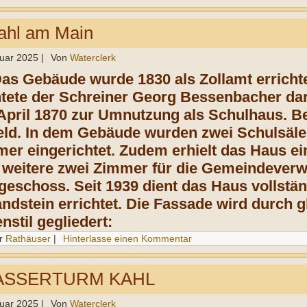
ahl am Main
ruar 2025
|
Von
Waterclerk
Das Gebäude wurde 1830 als Zollamt erricht
htete der Schreiner Georg Bessenbacher dar
 April 1870 zur Umnutzung als Schulhaus. B
ld. In dem Gebäude wurden zwei Schulsäle
er eingerichtet. Zudem erhielt das Haus e
weitere zwei Zimmer für die Gemeindeverwa
eschoss. Seit 1939 dient das Haus vollstä
ndstein errichtet. Die Fassade wird durch 
stil gegliedert:
r
Rathäuser
|
Hinterlasse einen Kommentar
ASSERTURM KAHL
ruar 2025
|
Von
Waterclerk