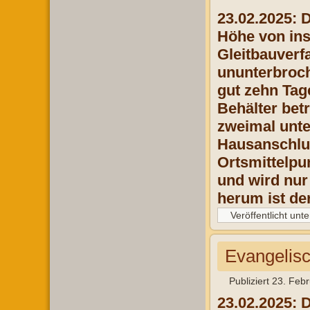
23.02.2025: 
Höhe von ins
Gleitbauverf
ununterbroch
gut zehn Ta
Behälter bet
zweimal unte
Hausanschlus
Ortsmittelpu
und wird nur
herum ist de
Veröffentlicht unte
Evangelisc
Publiziert
23. Feb
23.02.2025: 