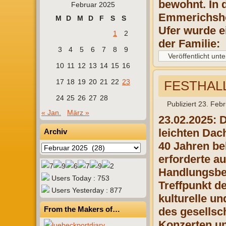
bewohnt. In 
Februar 2025
Emmerichshof
M
D
M
D
F
S
S
Ufer wurde 
1
2
der Familie:
3
4
5
6
7
8
9
Veröffentlicht unte
10
11
12
13
14
15
16
17
18
19
20
21
22
23
FESTHALL
24
25
26
27
28
Publiziert
23. Feb
« Jan.
März »
23.02.2025: D
leichten Dac
Archiv
40 Jahren be
Archiv
erforderte a
Handlungsbed
Users Today : 753
Treffpunkt d
Users Yesterday : 877
kulturelle un
From the Makers of…
des gesellsch
Konzerten un