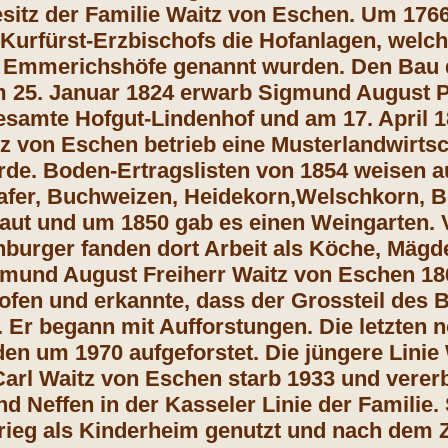
sitz der Familie Waitz von Eschen. Um 1766
Kurfürst-Erzbischofs die Hofanlagen, welc
Emmerichshöfe genannt wurden. Den Bau de
m 25. Januar 1824 erwarb Sigmund August P
samte Hofgut-Lindenhof und am 17. April 1
tz von Eschen betrieb eine Musterlandwirtsch
rde. Boden-Ertragslisten von 1854 weisen 
Hafer, Buchweizen, Heidekorn,Welschkorn,
ut und um 1850 gab es einen Weingarten. V
burger fanden dort Arbeit als Köche, Mägd
gmund August Freiherr Waitz von Eschen 1
en und erkannte, dass der Grossteil des B
. Er begann mit Aufforstungen. Die letzten n
en um 1970 aufgeforstet. Die jüngere Linie
Carl Waitz von Eschen starb 1933 und vere
d Neffen in der Kasseler Linie der Famili
ieg als Kinderheim genutzt und nach dem Z