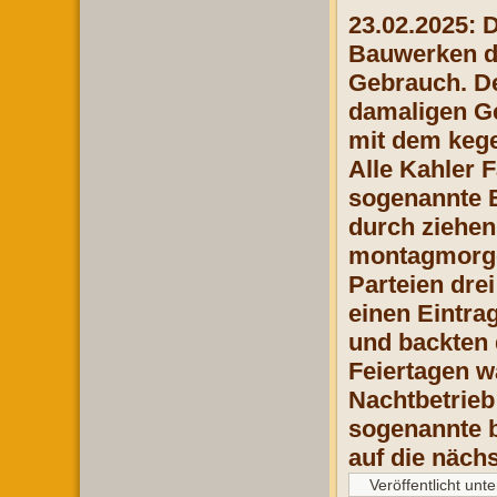
23.02.2025: 
Bauwerken de
Gebrauch. De
damaligen Ge
mit dem kege
Alle Kahler 
sogenannte B
durch ziehen
montagmorgen
Parteien dre
einen Eintra
und backten 
Feiertagen wa
Nachtbetrieb
sogenannte b
auf die näch
Veröffentlicht unte