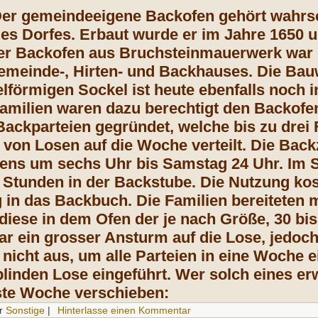
Der gemeindeeigene Backofen gehört wahrsc
s Dorfes. Erbaut wurde er im Jahre 1650 un
r Backofen aus Bruchsteinmauerwerk war de
meinde-, Hirten- und Backhauses. Die Bau
lförmigen Sockel ist heute ebenfalls noch i
Familien waren dazu berechtigt den Backof
ackparteien gegründet, welche bis zu drei
 von Losen auf die Woche verteilt. Die Bac
s um sechs Uhr bis Samstag 24 Uhr. Im Sc
i Stunden in der Backstube. Die Nutzung ko
g in das Backbuch. Die Familien bereiteten 
diese in dem Ofen der je nach Größe, 30 bis 
r ein grosser Ansturm auf die Lose, jedoch 
 nicht aus, um alle Parteien in eine Woche 
linden Lose eingeführt. Wer solch eines er
ste Woche verschieben:
r
Sonstige
|
Hinterlasse einen Kommentar