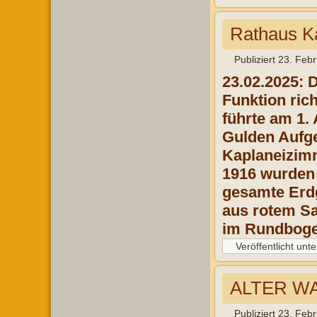
Rathaus K
Publiziert
23. Feb
23.02.2025: 
Funktion ric
führte am 1.
Gulden Aufge
Kaplaneizimm
1916 wurden 
gesamte Erdg
aus rotem Sa
im Rundbogen
Veröffentlicht unte
ALTER W
Publiziert
23. Feb