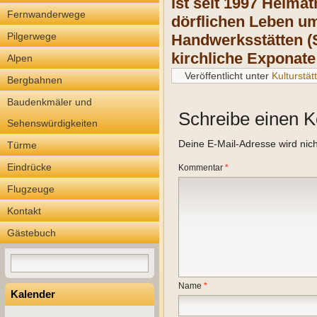
ist seit 1997 Heim
Fernwanderwege
dörflichen Leben um
Pilgerwege
Handwerksstätten (S
kirchliche Exponate
Alpen
Veröffentlicht unter
Kulturstät
Bergbahnen
Baudenkmäler und
Schreibe einen 
Sehenswürdigkeiten
Deine E-Mail-Adresse wird nicht
Türme
Eindrücke
Kommentar
*
Flugzeuge
Kontakt
Gästebuch
Name
*
Kalender