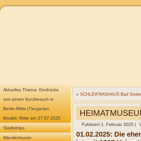
Aktuelles Thema: Eindrücke
«
SCHLEIFRASHAUS Bad Soden
von einem Kurzbesuch in
Berlin-Mitte (Tiergarten,
HEIMATMUSEUM 
Moabit, Mitte am 27.07.2025
Publiziert
1. Februar 2025
|
Städtetrips
01.02.2025: Die ehe
Wandertouren