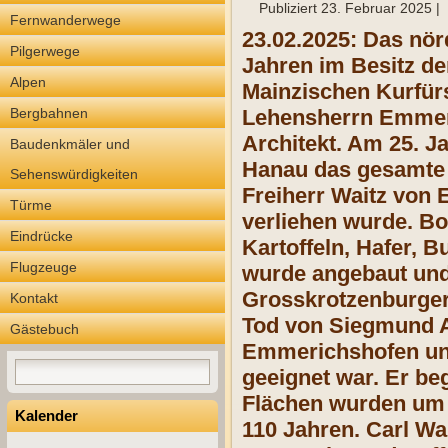
Publiziert
23. Februar 2025
|
Fernwanderwege
23.02.2025: Das nör
Pilgerwege
Jahren im Besitz de
Alpen
Mainzischen Kurfür
Bergbahnen
Lehensherrn Emmeri
Architekt. Am 25. 
Baudenkmäler und
Hanau das gesamte 
Sehenswürdigkeiten
Freiherr Waitz von 
Türme
verliehen wurde. B
Eindrücke
Kartoffeln, Hafer,
Flugzeuge
wurde angebaut und
Grosskrotzenburger
Kontakt
Tod von Siegmund A
Gästebuch
Emmerichshofen und
geeignet war. Er be
Flächen wurden um 1
Kalender
110 Jahren. Carl W