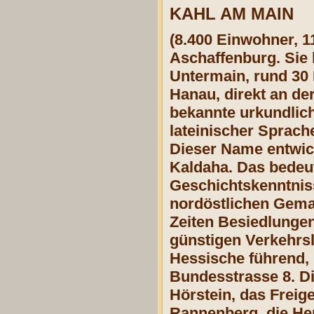
KAHL AM MAIN
(8.400 Einwohner, 1
Aschaffenburg. Sie 
Untermain, rund 30
Hanau, direkt an de
bekannte urkundlich
lateinischer Sprach
Dieser Name entwic
Kaldaha. Das bedeut
Geschichtskenntnis
nordöstlichen Gema
Zeiten Besiedlunge
günstigen Verkehrsl
Hessische führend, 
Bundesstrasse 8. Di
Hörstein, das Freig
Rannenberg, die He