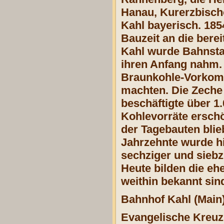
Hanau, Kurerzbischo
Kahl bayerisch.
185
Bauzeit an die bere
Kahl wurde Bahnsta
ihren Anfang nahm.
Braunkohle-Vorkomm
machten. Die Zeche 
beschäftigte über 1
Kohlevorräte erschö
der Tagebauten blie
Jahrzehnte wurde h
sechziger und siebz
Heute bilden die eh
weithin bekannt sin
Bahnhof Kahl (Main)
Evangelische Kreuz