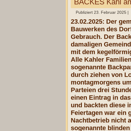
BACKES Kahl a
Publiziert
23. Februar 2025
|
23.02.2025: Der gem
Bauwerken des Dorfe
Gebrauch. Der Back
damaligen Gemeinde
mit dem kegelförmig
Alle Kahler Familie
sogenannte Backpart
durch ziehen von Lo
montagmorgens um s
Parteien drei Stund
einen Eintrag in da
und backten diese i
Feiertagen war ein g
Nachtbetrieb nicht 
sogenannte blinden 