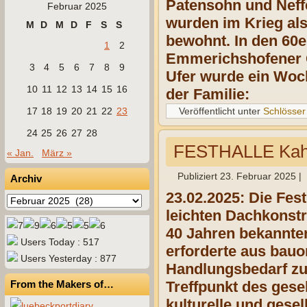
Patensohn und Neffe
Februar 2025
wurden im Krieg al
M
D
M
D
F
S
S
bewohnt. In den 60
1
2
Emmerichshofener Ge
3
4
5
6
7
8
9
Ufer wurde ein Woc
10
11
12
13
14
15
16
der Familie:
17
18
19
20
21
22
23
Veröffentlicht unter
Schlösser
24
25
26
27
28
FESTHALLE Kah
« Jan.
März »
Publiziert
23. Februar 2025
|
Archiv
23.02.2025: Die Fest
Archiv
leichten Dachkonstr
40 Jahren bekannte
Users Today : 517
erforderte aus bau
Users Yesterday : 877
Handlungsbedarf zum
From the Makers of…
Treffpunkt des gese
kulturelle und gesel