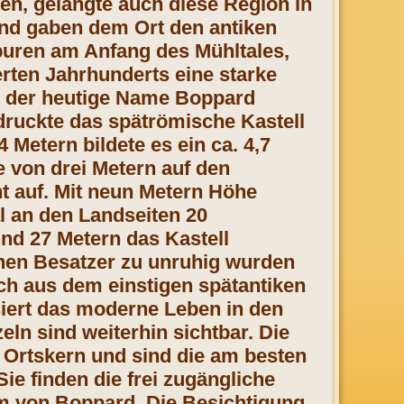
en, gelangte auch diese Region in
und gaben dem Ort den antiken
uren am Anfang des Mühltales,
erten Jahrhunderts eine starke
 der heutige Name Boppard
druckte das spätrömische Kastell
Metern bildete es ein ca. 4,7
 von drei Metern auf den
t auf. Mit neun Metern Höhe
l an den Landseiten 20
nd 27 Metern das Kastell
chen Besatzer zu unruhig wurden
ich aus dem einstigen spätantiken
siert das moderne Leben in den
ln sind weiterhin sichtbar. Die
Ortskern und sind die am besten
e finden die frei zugängliche
m von Boppard. Die Besichtigung