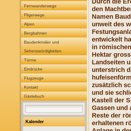
Durch die Er
Fernwanderwege
den Machtber
Pilgerwege
Namen Baudo
unweit des w
Alpen
Festungsanl
Bergbahnen
entwickelt h
Baudenkmäler und
in römischen
Sehenswürdigkeiten
Hektar gross
Türme
Landseiten u
unterstrich 
Eindrücke
hufeisenförm
Flugzeuge
zusätzlich s
Kontakt
und sie schl
Gästebuch
Kastell der 
Gassen und a
Reste der rö
Kalender
erhaltenen r
Anlage in de