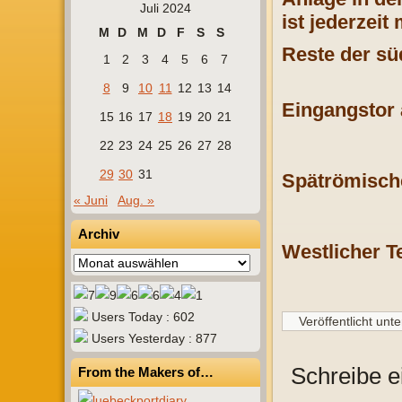
Juli 2024
ist jederzeit
M
D
M
D
F
S
S
Reste der sü
1
2
3
4
5
6
7
8
9
10
11
12
13
14
Eingangstor 
15
16
17
18
19
20
21
22
23
24
25
26
27
28
29
30
31
Spätrömisch
« Juni
Aug. »
Archiv
Westlicher Te
Archiv
Users Today : 602
Veröffentlicht unte
Users Yesterday : 877
Schreibe 
From the Makers of…