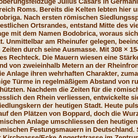
oberungsfeldzüge Julius Cäsars in Germani
eich Roms. Bereits die Kelten lebten hier 
briga. Nach ersten römischen Siedlungssp
estlichen Ortsrandes, entstand Mitte des vi
age mit dem Namen Bodobrica, woraus sich
at. Unmittelbar am Rheinufer gelegen, beein
 Zeiten durch seine Ausmasse. Mit 308 × 154 
es Rechteck. Die Mauern wiesen eine Stärke
nd von zweieinhalb Metern an der Rheinfron
die Anlage ihren wehrhaften Charakter, zuma
ige Türme in regelmäßigem Abstand von ru
chützten. Nachdem die Zeiten für die römis
iesslich den Rhein verliessen, entwickelte s
Siedlungskern der heutigen Stadt. Heute pul
uf den Plätzen von Boppard, doch die Wurze
mischen Anlage umschliessen den heutigen 
ömischen Festungsmauern in Deutschland. Si
r Kirchgasse/Ecke Angertstrasse im Zentru