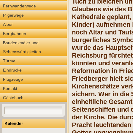
Tuch zu bleichen un
Fernwanderwege
Glaubens wie des B
Pilgerwege
Kathedrale geplant,
Kinder) aufnehmen 
Alpen
noch Altar und Taufs
Bergbahnen
bürgerliches Symbo
Baudenkmäler und
wurde das Hauptschi
Sehenswürdigkeiten
Reichsburg fürchtet
Türme
könnten und veranla
Reformation in Frie
Eindrücke
Friedberger hielt s
Flugzeuge
Kirchenschätze verk
Kontakt
sichern. Wer in die
Gästebuch
einheitliche Gesamt
Seitenschiffen und 
der Kirche. Die dur
Kalender
Pracht leuchtenden 
Gottes vorwegnimmt.