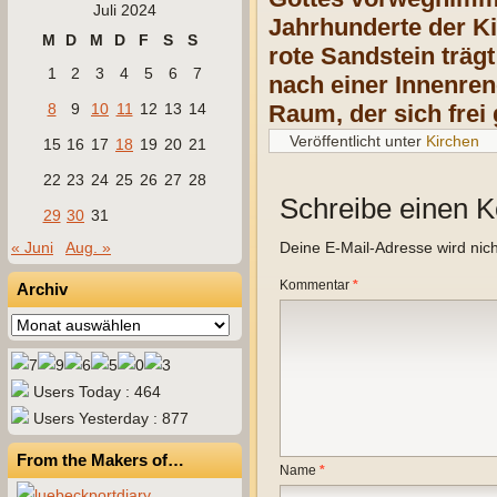
Juli 2024
Jahrhunderte der Ki
M
D
M
D
F
S
S
rote Sandstein träg
1
2
3
4
5
6
7
nach einer Innenren
8
9
10
11
12
13
14
Raum, der sich frei 
Veröffentlicht unter
Kirchen
15
16
17
18
19
20
21
22
23
24
25
26
27
28
Schreibe einen 
29
30
31
« Juni
Aug. »
Deine E-Mail-Adresse wird nicht
Kommentar
*
Archiv
Archiv
Users Today : 464
Users Yesterday : 877
From the Makers of…
Name
*