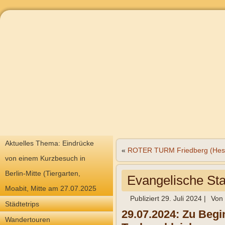
Aktuelles Thema: Eindrücke
«
ROTER TURM Friedberg (Hes
von einem Kurzbesuch in
Berlin-Mitte (Tiergarten,
Evangelische Sta
Moabit, Mitte am 27.07.2025
Publiziert
29. Juli 2024
|
Von
Städtetrips
29.07.2024: Zu Begi
Wandertouren