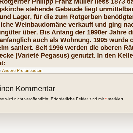
otgerber Philipp Franz Müller liess 1873 d
gskirche stehende Gebäude liegt unmittelbar
 und Lager, für die zum Rotgerben benötigt
iche Weinbaudomäne verkauft und ging nac
ingüter über. Bis Anfang der 1990er Jahre 
 anfänglich auch als Wohnung. 1995 wurde 
im saniert. Seit 1996 werden die oberen Räu
wecke (Varieté Pegasus) genutzt. In den Kell
ht:
r
Andere Profanbauten
einen Kommentar
 wird nicht veröffentlicht.
Erforderliche Felder sind mit
*
markiert