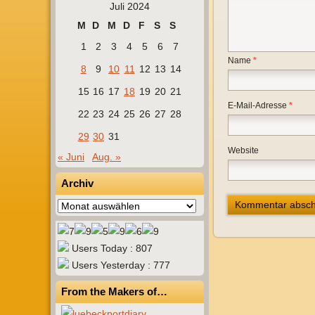
Juli 2024
M
D
M
D
F
S
S
1
2
3
4
5
6
7
Name
*
8
9
10
11
12
13
14
15
16
17
18
19
20
21
E-Mail-Adresse
*
22
23
24
25
26
27
28
29
30
31
Website
« Juni
Aug. »
Archiv
Archiv
Users Today : 807
Users Yesterday : 777
From the Makers of…