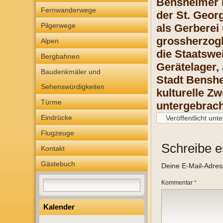
Bensheimer R
Fernwanderwege
der St. Geor
Pilgerwege
als Gerberei
grossherzogl
Alpen
die Staatswe
Bergbahnen
Gerätelager,
Baudenkmäler und
Stadt Benshe
Sehenswürdigkeiten
kulturelle Z
Türme
untergebrac
Eindrücke
Veröffentlicht unte
Flugzeuge
Schreibe 
Kontakt
Gästebuch
Deine E-Mail-Adresse
Kommentar
*
Kalender