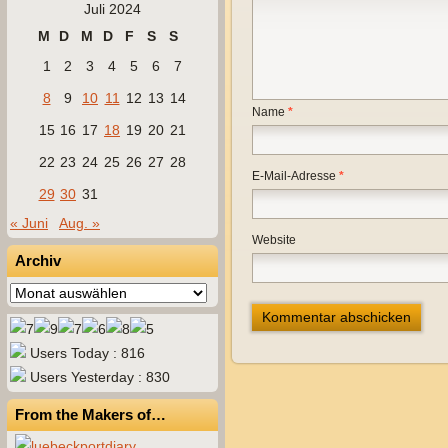
Juli 2024
M
D
M
D
F
S
S
1
2
3
4
5
6
7
8
9
10
11
12
13
14
Name
*
15
16
17
18
19
20
21
22
23
24
25
26
27
28
E-Mail-Adresse
*
29
30
31
« Juni
Aug. »
Website
Archiv
Archiv
Users Today : 816
Users Yesterday : 830
From the Makers of…