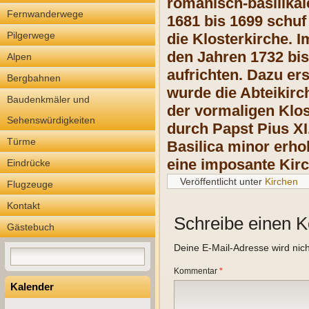
romanisch-basilikal
Fernwanderwege
1681 bis 1699 schuf
Pilgerwege
die Klosterkirche. 
den Jahren 1732 bi
Alpen
aufrichten. Dazu er
Bergbahnen
wurde die Abteikirc
Baudenkmäler und
der vormaligen Klos
Sehenswürdigkeiten
durch Papst Pius XI
Türme
Basilica minor erho
eine imposante Kir
Eindrücke
Veröffentlicht unter
Kirchen
Flugzeuge
Kontakt
Schreibe einen 
Gästebuch
Deine E-Mail-Adresse wird nicht
Kommentar
*
Kalender