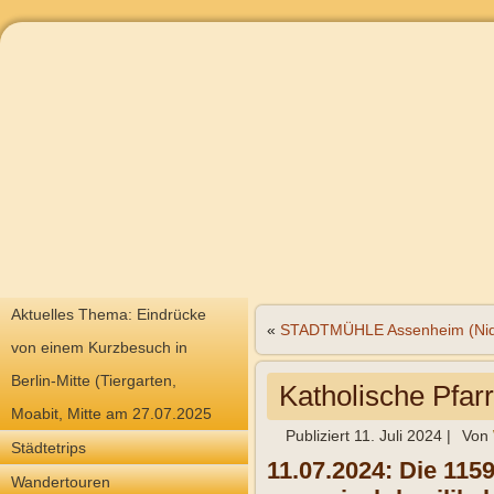
Aktuelles Thema: Eindrücke
«
STADTMÜHLE Assenheim (Nid
von einem Kurzbesuch in
Berlin-Mitte (Tiergarten,
Katholische Pfarr
Moabit, Mitte am 27.07.2025
Publiziert
11. Juli 2024
|
Von
Städtetrips
11.07.2024: Die 115
Wandertouren