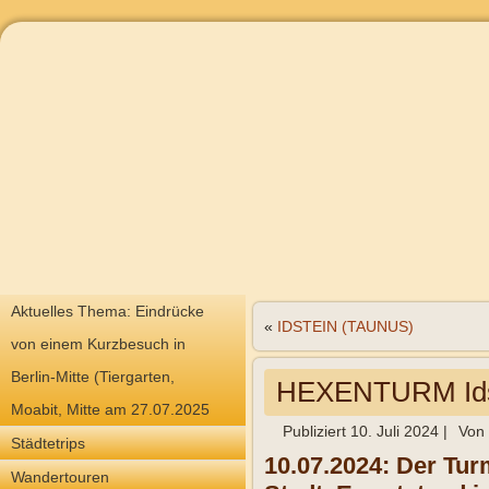
Aktuelles Thema: Eindrücke
«
IDSTEIN (TAUNUS)
von einem Kurzbesuch in
Berlin-Mitte (Tiergarten,
HEXENTURM Ids
Moabit, Mitte am 27.07.2025
Publiziert
10. Juli 2024
|
Von
Städtetrips
10.07.2024: Der Tur
Wandertouren