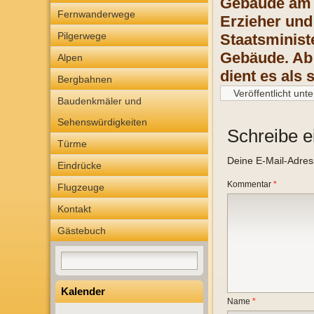
Gebäude am d
Fernwanderwege
Erzieher und
Pilgerwege
Staatsminist
Gebäude. Ab 
Alpen
dient es als
Bergbahnen
Veröffentlicht unte
Baudenkmäler und
Sehenswürdigkeiten
Schreibe 
Türme
Deine E-Mail-Adresse
Eindrücke
Kommentar
*
Flugzeuge
Kontakt
Gästebuch
Kalender
Name
*