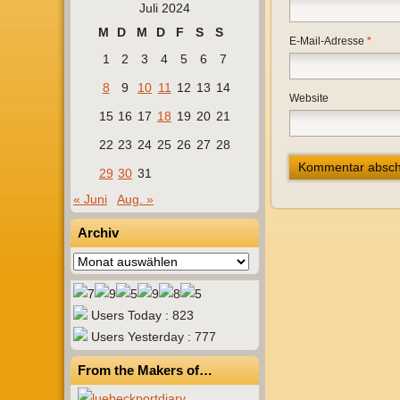
Juli 2024
M
D
M
D
F
S
S
E-Mail-Adresse
*
1
2
3
4
5
6
7
8
9
10
11
12
13
14
Website
15
16
17
18
19
20
21
22
23
24
25
26
27
28
29
30
31
« Juni
Aug. »
Archiv
Archiv
Users Today : 823
Users Yesterday : 777
From the Makers of…