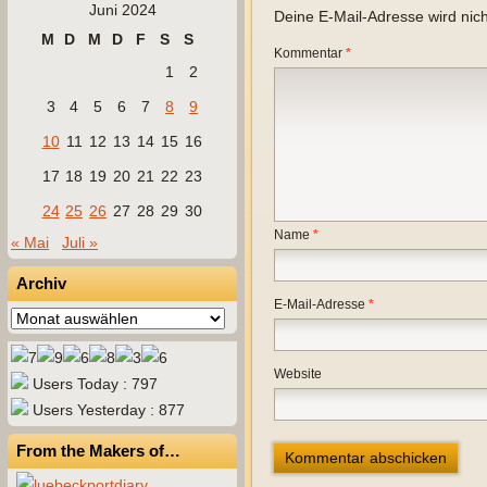
Juni 2024
Deine E-Mail-Adresse wird nicht
M
D
M
D
F
S
S
Kommentar
*
1
2
3
4
5
6
7
8
9
10
11
12
13
14
15
16
17
18
19
20
21
22
23
24
25
26
27
28
29
30
Name
*
« Mai
Juli »
Archiv
E-Mail-Adresse
*
Archiv
Website
Users Today : 797
Users Yesterday : 877
From the Makers of…