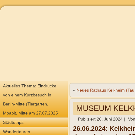
Aktuelles Thema: Eindrücke
«
Neues Rathaus Kelkheim (Tau
von einem Kurzbesuch in
Berlin-Mitte (Tiergarten,
MUSEUM KELKH
Moabit, Mitte am 27.07.2025
Publiziert
26. Juni 2024
|
Vo
Städtetrips
26.06.2024: Kelkhei
Wandertouren