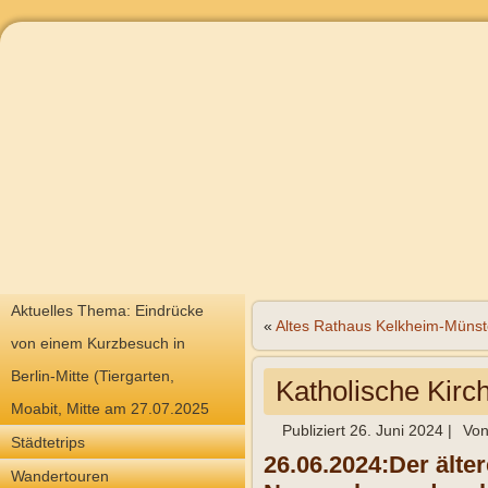
Aktuelles Thema: Eindrücke
«
Altes Rathaus Kelkheim-Münst
von einem Kurzbesuch in
Berlin-Mitte (Tiergarten,
Katholische Kirc
Moabit, Mitte am 27.07.2025
Publiziert
26. Juni 2024
|
Vo
Städtetrips
26.06.2024:Der älter
Wandertouren