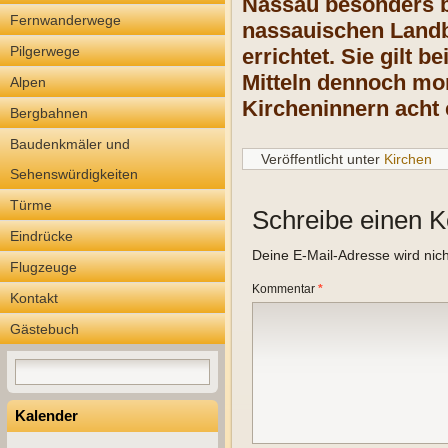
Nassau besonders b
Fernwanderwege
nassauischen Landba
Pilgerwege
errichtet. Sie gilt 
Mitteln dennoch mo
Alpen
Kircheninnern acht 
Bergbahnen
Baudenkmäler und
Veröffentlicht unter
Kirchen
Sehenswürdigkeiten
Türme
Schreibe einen 
Eindrücke
Deine E-Mail-Adresse wird nicht
Flugzeuge
Kommentar
*
Kontakt
Gästebuch
Kalender