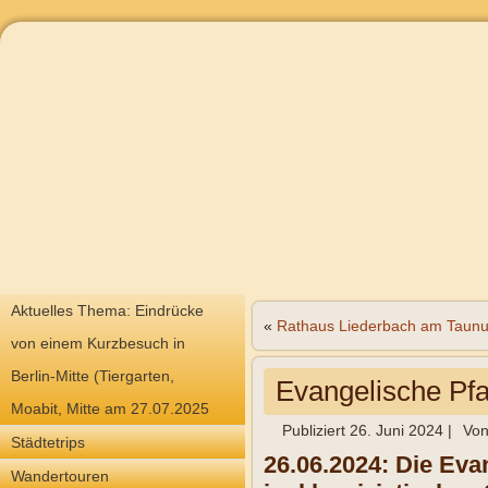
Aktuelles Thema: Eindrücke
«
Rathaus Liederbach am Taun
von einem Kurzbesuch in
Berlin-Mitte (Tiergarten,
Evangelische Pfa
Moabit, Mitte am 27.07.2025
Publiziert
26. Juni 2024
|
Vo
Städtetrips
26.06.2024: Die Eva
Wandertouren