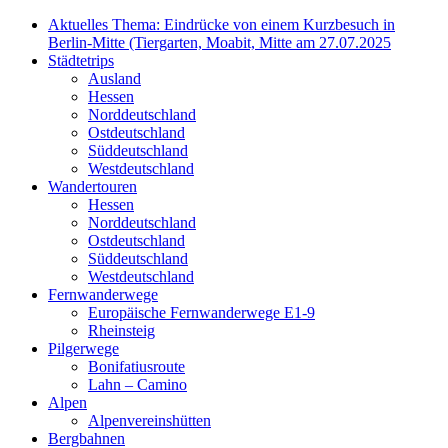
Aktuelles Thema: Eindrücke von einem Kurzbesuch in
Berlin-Mitte (Tiergarten, Moabit, Mitte am 27.07.2025
Städtetrips
Ausland
Hessen
Norddeutschland
Ostdeutschland
Süddeutschland
Westdeutschland
Wandertouren
Hessen
Norddeutschland
Ostdeutschland
Süddeutschland
Westdeutschland
Fernwanderwege
Europäische Fernwanderwege E1-9
Rheinsteig
Pilgerwege
Bonifatiusroute
Lahn – Camino
Alpen
Alpenvereinshütten
Bergbahnen