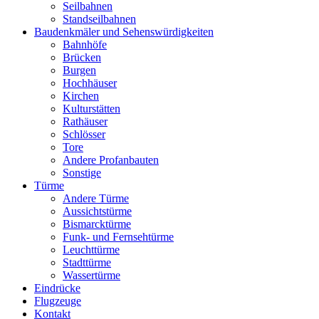
Seilbahnen
Standseilbahnen
Baudenkmäler und Sehenswürdigkeiten
Bahnhöfe
Brücken
Burgen
Hochhäuser
Kirchen
Kulturstätten
Rathäuser
Schlösser
Tore
Andere Profanbauten
Sonstige
Türme
Andere Türme
Aussichtstürme
Bismarcktürme
Funk- und Fernsehtürme
Leuchttürme
Stadttürme
Wassertürme
Eindrücke
Flugzeuge
Kontakt