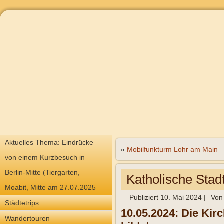
Aktuelles Thema: Eindrücke
«
Mobilfunkturm Lohr am Main
von einem Kurzbesuch in
Berlin-Mitte (Tiergarten,
Katholische Stad
Moabit, Mitte am 27.07.2025
Publiziert
10. Mai 2024
|
Von
Städtetrips
10.05.2024: Die Kir
Wandertouren