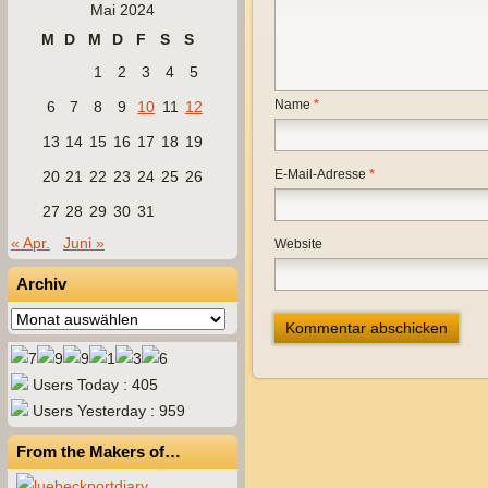
Mai 2024
M
D
M
D
F
S
S
1
2
3
4
5
Name
*
6
7
8
9
10
11
12
13
14
15
16
17
18
19
E-Mail-Adresse
*
20
21
22
23
24
25
26
27
28
29
30
31
« Apr.
Juni »
Website
Archiv
Archiv
Users Today : 405
Users Yesterday : 959
From the Makers of…