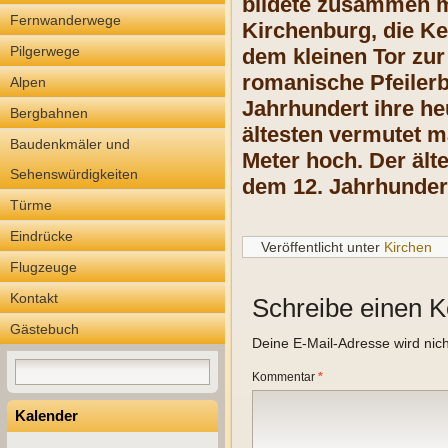
bildete zusammen mi
Fernwanderwege
Kirchenburg, die Ke
Pilgerwege
dem kleinen Tor zur
romanische Pfeilerb
Alpen
Jahrhundert ihre he
Bergbahnen
ältesten vermutet m
Baudenkmäler und
Meter hoch. Der älte
Sehenswürdigkeiten
dem 12. Jahrhunder
Türme
Eindrücke
Veröffentlicht unter
Kirchen
Flugzeuge
Kontakt
Schreibe einen 
Gästebuch
Deine E-Mail-Adresse wird nicht
Kommentar
*
Kalender