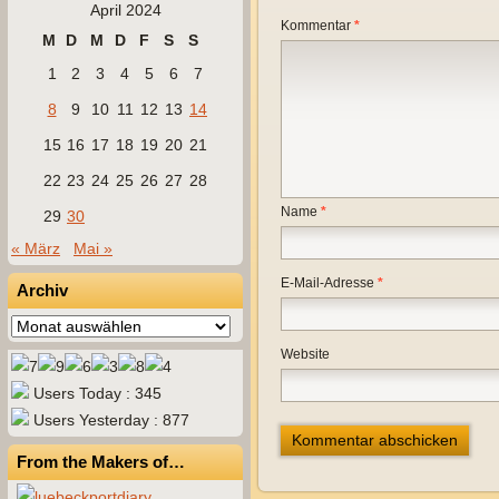
April 2024
Kommentar
*
M
D
M
D
F
S
S
1
2
3
4
5
6
7
8
9
10
11
12
13
14
15
16
17
18
19
20
21
22
23
24
25
26
27
28
Name
*
29
30
« März
Mai »
E-Mail-Adresse
*
Archiv
Archiv
Website
Users Today : 345
Users Yesterday : 877
From the Makers of…