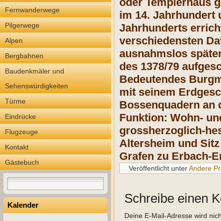
oder Templerhaus g
Fernwanderwege
im 14. Jahrhundert 
Pilgerwege
Jahrhunderts errich
verschiedensten Dat
Alpen
ausnahmslos später
Bergbahnen
des 1378/79 aufgesc
Baudenkmäler und
Bedeutendes Burgma
Sehenswürdigkeiten
mit seinem Erdgesch
Türme
Bossenquadern an d
Funktion: Wohn- un
Eindrücke
grossherzoglich-hes
Flugzeuge
Altersheim und Sitz
Kontakt
Grafen zu Erbach-E
Gästebuch
Veröffentlicht unter
Andere Pr
Schreibe einen 
Kalender
Deine E-Mail-Adresse wird nicht