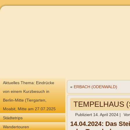
Aktuelles Thema: Eindrücke
«
ERBACH (ODENWALD)
von einem Kurzbesuch in
Berlin-Mitte (Tiergarten,
TEMPELHAUS (S
Moabit, Mitte am 27.07.2025
Publiziert
14. April 2024
|
Vo
Städtetrips
14.04.2024: Das Ste
Wandertouren