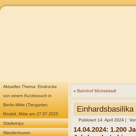
Aktuelles Thema: Eindrücke
«
Bahnhof Michelstadt
von einem Kurzbesuch in
Berlin-Mitte (Tiergarten,
Einhardsbasilika 
Moabit, Mitte am 27.07.2025
Publiziert
14. April 2024
|
Vo
Städtetrips
14.04.2024: 1.200 J
Wandertouren