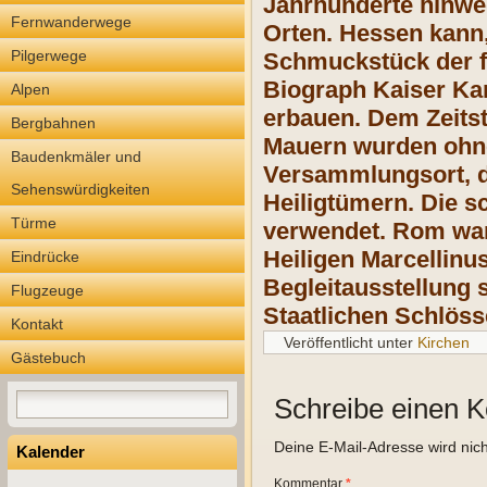
Jahrhunderte hinweg
Fernwanderwege
Orten. Hessen kann,
Pilgerwege
Schmuckstück der fr
Biograph Kaiser Kar
Alpen
erbauen. Dem Zeitst
Bergbahnen
Mauern wurden ohne 
Baudenkmäler und
Versammlungsort, d
Sehenswürdigkeiten
Heiligtümern. Die s
Türme
verwendet. Rom war 
Heiligen Marcellinus
Eindrücke
Begleitausstellung 
Flugzeuge
Staatlichen Schlös
Kontakt
Veröffentlicht unter
Kirchen
Gästebuch
Schreibe einen 
Deine E-Mail-Adresse wird nicht
Kalender
Kommentar
*