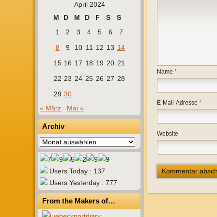
April 2024
M
D
M
D
F
S
S
1
2
3
4
5
6
7
8
9
10
11
12
13
14
15
16
17
18
19
20
21
Name
*
22
23
24
25
26
27
28
29
30
E-Mail-Adresse
*
« März
Mai »
Archiv
Website
Archiv
Users Today : 137
Users Yesterday : 777
From the Makers of…