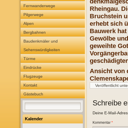
denkmalgesch
Fernwanderwege
Rheingau. Di
Pilgerwege
Bruchstein u
erhebt sich 
Alpen
Bauwerk hat 
Bergbahnen
Gewölbe und 
Baudenkmäler und
geweihte Got
Sehenswürdigkeiten
Vorgängerba
Türme
geschädigten
Eindrücke
Ansicht von 
Flugzeuge
Clemenskapel
Kontakt
Veröffentlicht unte
Gästebuch
Schreibe 
Deine E-Mail-Adresse
Kalender
Kommentar
*