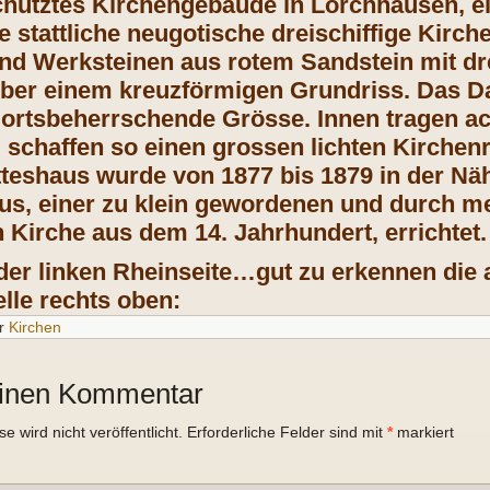
ütztes Kirchengebäude in Lorchhausen, ein
e stattliche neugotische dreischiffige Kir
nd Werksteinen aus rotem Sandstein mit dr
über einem kreuzförmigen Grundriss. Das Da
ortsbeherrschende Grösse. Innen tragen ac
schaffen so einen grossen lichten Kirchen
teshaus wurde von 1877 bis 1879 in der N
us, einer zu klein gewordenen und durch m
 Kirche aus dem 14. Jahrhundert, errichtet.
der linken Rheinseite…gut zu erkennen die a
le rechts oben:
r
Kirchen
einen Kommentar
 wird nicht veröffentlicht.
Erforderliche Felder sind mit
*
markiert