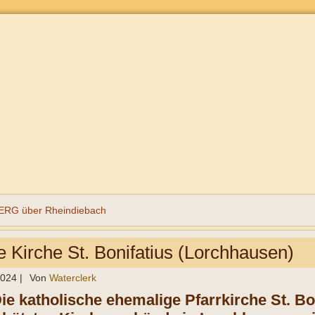
G über Rheindiebach
e Kirche St. Bonifatius (Lorchhausen)
2024
|
Von
Waterclerk
ie katholische ehemalige Pfarrkirche St. Bon