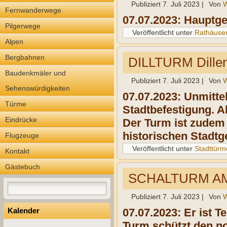
Publiziert
7. Juli 2023
|
Von
W
Fernwanderwege
07.07.2023: Hauptge
Pilgerwege
Veröffentlicht unter
Rathäuse
Alpen
Bergbahnen
DILLTURM Dille
Baudenkmäler und
Publiziert
7. Juli 2023
|
Von
W
Sehenswürdigkeiten
07.07.2023:
Unmittel
Türme
Stadtbefestigung. A
Eindrücke
Der Turm ist zudem 
historischen Stadtg
Flugzeuge
Veröffentlicht unter
Stadttürm
Kontakt
Gästebuch
SCHALTURM AM 
Publiziert
7. Juli 2023
|
Von
W
Kalender
07.07.2023: Er ist
Te
Turm schützt den no