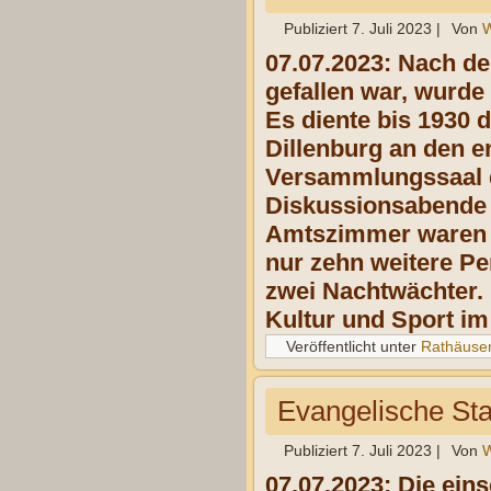
Publiziert
7. Juli 2023
|
Von
W
07.07.2023: Nach d
gefallen war, wurde
Es diente bis 1930 
Dillenburg an den 
Versammlungssaal d
Diskussionsabende v
Amtszimmer waren n
nur zehn weitere Pe
zwei Nachtwächter. 
Kultur und Sport im
Veröffentlicht unter
Rathäuse
Evangelische Sta
Publiziert
7. Juli 2023
|
Von
W
07.07.2023: Die eins