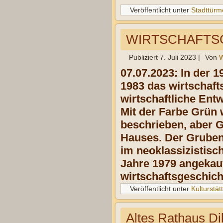
Veröffentlicht unter
Stadttürm
WIRTSCHAFTSG
Publiziert
7. Juli 2023
|
Von
W
07.07.2023:
In
der
1
1983
das
wirtschaft
wirtschaftliche
Entw
Mit
der
Farbe
Grün
beschrieben,
aber
G
Hauses.
Der
Gruben
im
neoklassizistisc
Jahre
1979
angekau
wirtschaftsgeschich
Veröffentlicht unter
Kulturstät
Altes Rathaus Di