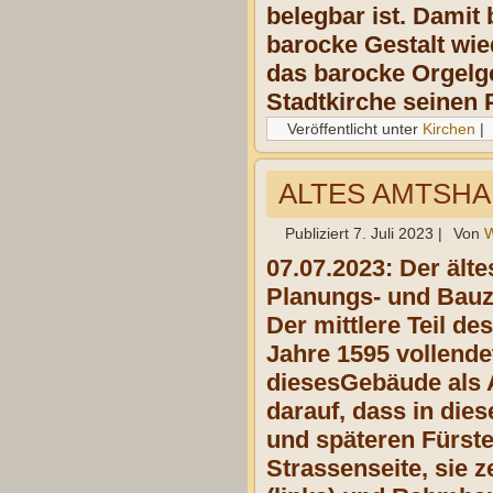
belegbar ist. Damit
barocke Gestalt wie
das barocke Orgelge
Stadtkirche seinen P
Veröffentlicht unter
Kirchen
|
ALTES AMTSHAU
Publiziert
7. Juli 2023
|
Von
W
07.07.2023: Der ält
Planungs- und Bauze
Der mittlere Teil d
Jahre 1595 vollende
diesesGebäude als A
darauf, dass in die
und späteren Fürste
Strassenseite, sie 