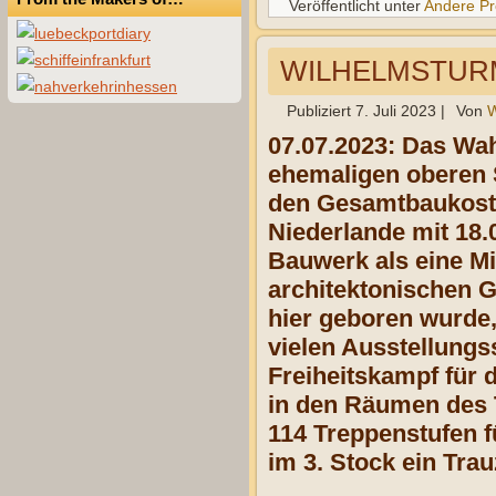
Veröffentlicht unter
Andere Pr
WILHELMSTURM 
Publiziert
7. Juli 2023
|
Von
W
07.07.2023: Das Wah
ehemaligen oberen S
den Gesamtbaukosten
Niederlande mit 18.
Bauwerk als eine 
architektonischen G
hier geboren wurde,
vielen Ausstellung
Freiheitskampf für
in den Räumen des 
114 Treppenstufen f
im 3. Stock ein Tra