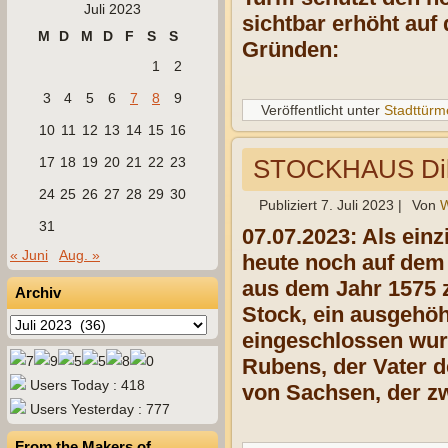
Juli 2023
sichtbar erhöht au
M
D
M
D
F
S
S
Gründen:
1
2
3
4
5
6
7
8
9
Veröffentlicht unter
Stadttürm
10
11
12
13
14
15
16
17
18
19
20
21
22
23
STOCKHAUS Dil
24
25
26
27
28
29
30
Publiziert
7. Juli 2023
|
Von
W
31
07.07.2023: Als ein
« Juni
Aug. »
heute noch auf dem 
aus dem Jahr 1575 z
Archiv
Stock, ein ausgehöh
Archiv
eingeschlossen wur
Rubens, der Vater d
Users Today : 418
von Sachsen, der zw
Users Yesterday : 777
From the Makers of…