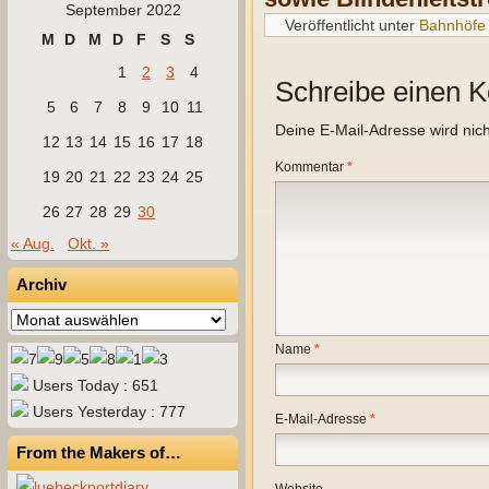
September 2022
Veröffentlicht unter
Bahnhöfe
M
D
M
D
F
S
S
1
2
3
4
Schreibe einen 
5
6
7
8
9
10
11
Deine E-Mail-Adresse wird nicht
12
13
14
15
16
17
18
Kommentar
*
19
20
21
22
23
24
25
26
27
28
29
30
« Aug.
Okt. »
Archiv
Archiv
Name
*
Users Today : 651
Users Yesterday : 777
E-Mail-Adresse
*
From the Makers of…