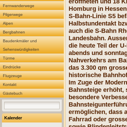
eröffneten und 18 
Fernwanderwege
Homburg in Hessen.
Pilgerwege
S-Bahn-Linie S5 bef
Halbstundentakt bzw
Alpen
auch die S-Bahn Rh
Bergbahnen
Landesbahn. Ausser
Baudenkmäler und
die heute Teil der U
Sehenswürdigkeiten
abends und sonntags
Türme
Nahverkehrs am Bah
das 3.300 qm grosse
Eindrücke
historische Bahnho
Flugzeuge
Im Zuge der Modern
Kontakt
Bahnsteige erhöht, s
Gästebuch
besondere Verbesser
Bahnsteigunterführu
ermöglichen, dass a
Kalender
Fahrrad oder gross
sowie Blindenleitstr