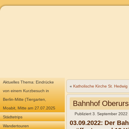
Aktuelles Thema: Eindrücke
«
Katholische Kirche St. Hedwig
von einem Kurzbesuch in
Berlin-Mitte (Tiergarten,
Bahnhof Oberurs
Moabit, Mitte am 27.07.2025
Publiziert
3. September 2022
Städtetrips
03.09.2022: Der Bah
Wandertouren