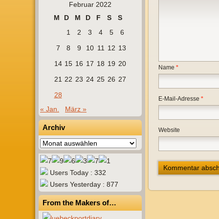
Februar 2022
M
D
M
D
F
S
S
1
2
3
4
5
6
7
8
9
10
11
12
13
14
15
16
17
18
19
20
Name
*
21
22
23
24
25
26
27
28
E-Mail-Adresse
*
« Jan.
März »
Archiv
Website
Archiv
Users Today : 332
Users Yesterday : 877
From the Makers of…