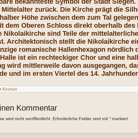
tbare bekannteste Symbol der Stadt Siegen.
s Mittelalter zurück. Die Kirche prägt die Si
f halber Höhe zwischen dem zum Tal geleg
it dem Oberen Schloss direkt oberhalb des 
 Nikolaikirche sind Teile der mittelalterlic
t. Architektonisch stellt die Nikolaikirche e
inzige romanische Hallenhexagon nördlich d
Halle ist ein rechteckiger Chor und eine ha
ng wird mittlerweile davon ausgegangen, 
rde und im ersten Viertel des 14. Jahrhunder
r
Kirchen
einen Kommentar
 wird nicht veröffentlicht.
Erforderliche Felder sind mit
*
markiert