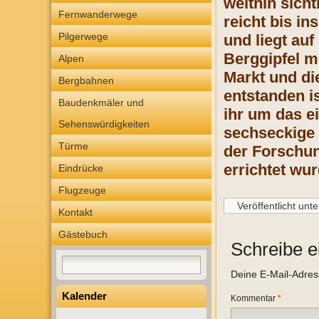
weithin sich
Fernwanderwege
reicht bis in
Pilgerwege
und liegt au
Berggipfel m
Alpen
Markt und die
Bergbahnen
entstanden is
Baudenkmäler und
ihr um das e
Sehenswürdigkeiten
sechseckige 
Türme
der Forschu
errichtet wu
Eindrücke
Flugzeuge
Veröffentlicht unte
Kontakt
Gästebuch
Schreibe 
Deine E-Mail-Adresse
Kalender
Kommentar
*