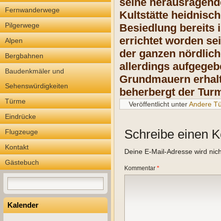
seine herausragend
Fernwanderwege
Kultstätte heidnis
Pilgerwege
Besiedlung bereits i
errichtet worden se
Alpen
der ganzen nördlic
Bergbahnen
allerdings aufgegebe
Baudenkmäler und
Grundmauern erhalt
Sehenswürdigkeiten
beherbergt der Turm
Türme
Veröffentlicht unter
Andere T
Eindrücke
Schreibe einen 
Flugzeuge
Kontakt
Deine E-Mail-Adresse wird nicht
Gästebuch
Kommentar
*
Kalender