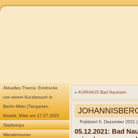
Aktuelles Thema: Eindrücke
«
KURHAUS Bad Nauheim
von einem Kurzbesuch in
Berlin-Mitte (Tiergarten,
JOHANNISBERG
Moabit, Mitte am 27.07.2025
Publiziert
5. Dezember 2021
Städtetrips
05.12.2021: Bad Na
Wandertouren