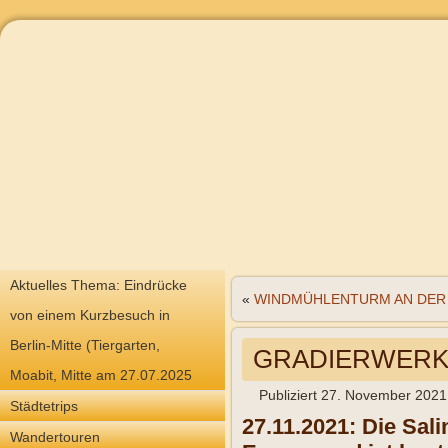
Aktuelles Thema: Eindrücke
«
WINDMÜHLENTURM AN DER 
von einem Kurzbesuch in
Berlin-Mitte (Tiergarten,
GRADIERWERKE I
Moabit, Mitte am 27.07.2025
Publiziert
27. November 2021
Städtetrips
27.11.2021: Die Sal
Wandertouren