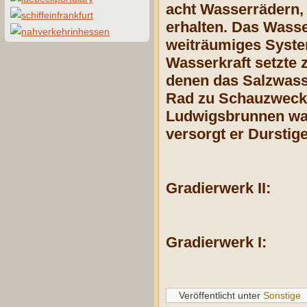
acht Wasser
rädern,
erhalten. Das Wasse
weiträu
miges Syste
Wasserkraft setzte 
denen das Salzwass
Rad zu Schauzwec
Ludwigsbrunnen war 
versorgt er
Durstige
Gradierwerk II:
Gradierwerk I:
Veröffentlicht unter
Sonstige