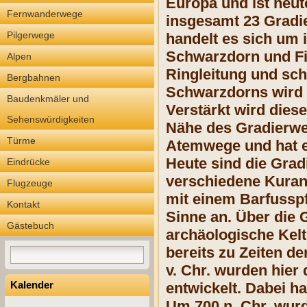
Europa und ist heut
Fernwanderwege
insgesamt 23 Gradie
Pilgerwege
handelt es sich um 
Schwarzdorn und Fic
Alpen
Ringleitung und schl
Bergbahnen
Schwarzdorns wird d
Baudenkmäler und
Verstärkt wird dies
Sehenswürdigkeiten
Nähe des Gradierwer
Türme
Atemwege und hat e
Heute sind die Gra
Eindrücke
verschiedene Kuran
Flugzeuge
mit einem Barfusspf
Kontakt
Sinne an. Über die
Gästebuch
archäologische Kelte
bereits zu Zeiten d
v. Chr. wurden hie
Kalender
entwickelt. Dabei h
Um 700 n. Chr. wurd