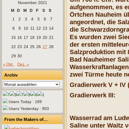
November 2021
aufgenommen, es ent
M
D
M
D
F
S
S
Örtchen Nauheim üb
1
2
3
4
5
6
7
angeordnet, die Sa
8
9
10
11
12
13
14
die Schwarzdorngrad
Es wurden zwei Sied
15
16
17
18
19
20
21
der ersten mittele
22
23
24
25
26
27
28
Salzproduktion mit 
29
30
Bad Nauheimer Salin
« Okt.
Dez. »
Wasserkraftanlagen
zwei Türme heute no
Archiv
Gradierwerk V + IV
Archiv
Gradierwerk III:
Users Today : 189
Users Yesterday : 903
Wasserrad am Ludw
From the Makers of…
Saline unter Waitz 