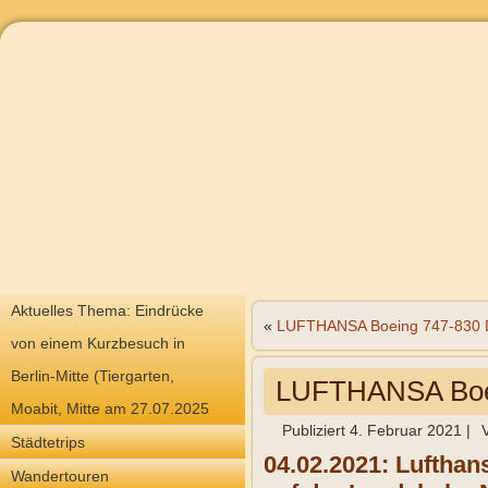
Aktuelles Thema: Eindrücke
«
LUFTHANSA Boeing 747-830
von einem Kurzbesuch in
Berlin-Mitte (Tiergarten,
LUFTHANSA Boe
Moabit, Mitte am 27.07.2025
Publiziert
4. Februar 2021
|
Städtetrips
04.02.2021: Luftha
Wandertouren