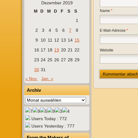
Dezember 2019
M
D
M
D
F
S
S
Name
*
1
2
3
4
5
6
7
8
E-Mail-Adresse
*
9
10
11
12
13
14
15
16
17
18
19
20
21
22
Website
23
24
25
26
27
28
29
30
31
« Nov.
Jan. »
Archiv
Archiv
Users Today : 772
Users Yesterday : 777
From the Makers of…