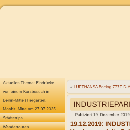
Aktuelles Thema: Eindrücke
«
LUFTHANSA Boeing 777F D-
von einem Kurzbesuch in
Berlin-Mitte (Tiergarten,
INDUSTRIEPARK
Moabit, Mitte am 27.07.2025
Publiziert
19. Dezember 2019
Städtetrips
19.12.2019: INDUS
Wandertouren