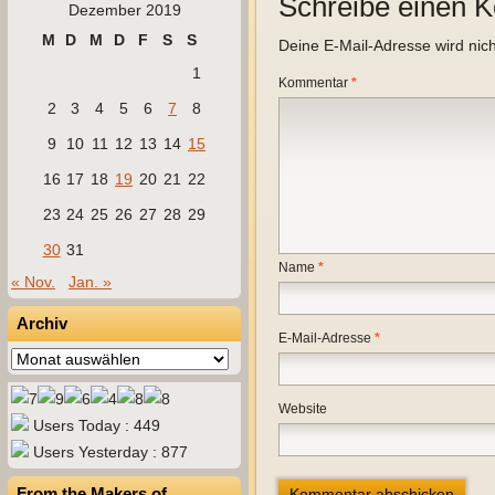
Schreibe einen 
Dezember 2019
M
D
M
D
F
S
S
Deine E-Mail-Adresse wird nicht
1
Kommentar
*
2
3
4
5
6
7
8
9
10
11
12
13
14
15
16
17
18
19
20
21
22
23
24
25
26
27
28
29
30
31
Name
*
« Nov.
Jan. »
Archiv
E-Mail-Adresse
*
Archiv
Website
Users Today : 449
Users Yesterday : 877
From the Makers of…