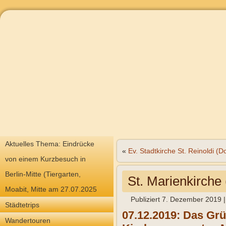
Aktuelles Thema: Eindrücke
«
Ev. Stadtkirche St. Reinoldi (
von einem Kurzbesuch in
Berlin-Mitte (Tiergarten,
St. Marienkirche
Moabit, Mitte am 27.07.2025
Publiziert
7. Dezember 2019
Städtetrips
07.12.2019: Das Grü
Wandertouren