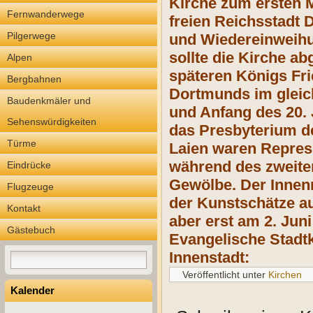
Kirche zum ersten M
Fernwanderwege
freien Reichsstadt
Pilgerwege
und Wiedereinweihun
sollte die Kirche 
Alpen
späteren Königs Fri
Bergbahnen
Dortmunds im gleic
Baudenkmäler und
und Anfang des 20. J
Sehenswürdigkeiten
das Presbyterium de
Türme
Laien waren Repress
während des zweite
Eindrücke
Gewölbe. Der Innenr
Flugzeuge
der Kunstschätze a
Kontakt
aber erst am 2. Jun
Gästebuch
Evangelische Stadtk
Innenstadt:
Veröffentlicht unter
Kirchen
Kalender