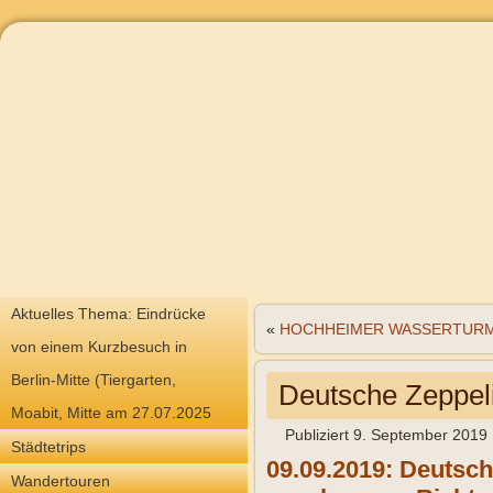
Aktuelles Thema: Eindrücke
«
HOCHHEIMER WASSERTUR
von einem Kurzbesuch in
Berlin-Mitte (Tiergarten,
Deutsche Zeppel
Moabit, Mitte am 27.07.2025
Publiziert
9. September 2019
Städtetrips
09.09.2019: Deutsc
Wandertouren