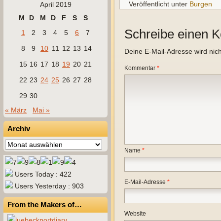
Veröffentlicht unter
Burgen
April 2019
M
D
M
D
F
S
S
Schreibe einen 
1
2
3
4
5
6
7
8
9
10
11
12
13
14
Deine E-Mail-Adresse wird nicht
15
16
17
18
19
20
21
Kommentar
*
22
23
24
25
26
27
28
29
30
« März
Mai »
Archiv
Archiv
Name
*
Users Today : 422
E-Mail-Adresse
*
Users Yesterday : 903
From the Makers of…
Website