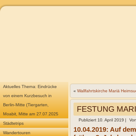
Aktuelles Thema: Eindrücke
«
Wallfahrtskirche Mariä Heims
von einem Kurzbesuch in
Berlin-Mitte (Tiergarten,
FESTUNG MAR
Moabit, Mitte am 27.07.2025
Publiziert
10. April 2019
|
Vo
Städtetrips
10.04.2019: Auf dem
Wandertouren