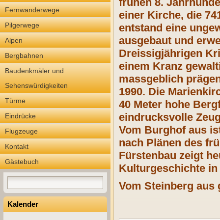
frühen
8. Jahrhunde
Fernwanderwege
einer Kirche, die 7
Pilgerwege
entstand eine ungew
ausgebaut und erwe
Alpen
Dreissigjährigen Kr
Bergbahnen
einem Kranz gewalt
Baudenkmäler und
massgeblich prägen.
Sehenswürdigkeiten
1990. Die Marienkir
Türme
40 Meter
hohe Bergf
eindrucksvolle Zeug
Eindrücke
Vom Burghof aus ist
Flugzeuge
nach Plänen des fr
Kontakt
Fürstenbau zeigt h
Gästebuch
Kulturgeschichte in
Vom Steinberg aus 
Kalender