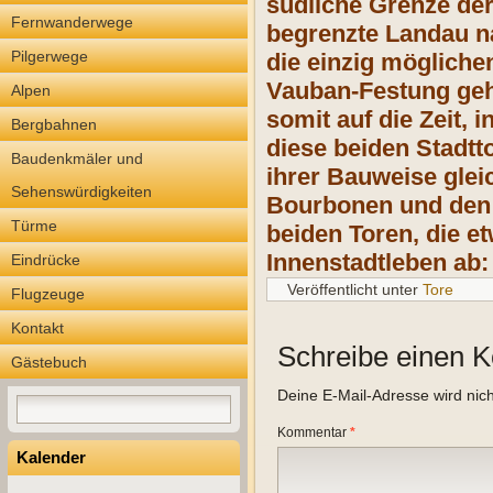
südliche Grenze der
Fernwanderwege
begrenzte Landau na
Pilgerwege
die einzig mögliche
Vauban-Festung geh
Alpen
somit auf die Zeit, 
Bergbahnen
diese beiden Stadtt
Baudenkmäler und
ihrer Bauweise glei
Sehenswürdigkeiten
Bourbonen und den 
Türme
beiden Toren, die e
Innenstadtleben ab:
Eindrücke
Veröffentlicht unter
Tore
Flugzeuge
Kontakt
Schreibe einen 
Gästebuch
Deine E-Mail-Adresse wird nicht
Kommentar
*
Kalender