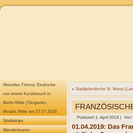
Aktuelles Thema: Eindrücke
«
Stadtpfarrkirche St. Maria (Lan
von einem Kurzbesuch in
Berlin-Mitte (Tiergarten,
FRANZÖSISCHES 
Moabit, Mitte am 27.07.2025
Publiziert
1. April 2019
|
Von
Städtetrips
01.04.2019: Das Fra
Wandertouren