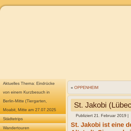
Aktuelles Thema: Eindrücke
«
OPPENHEIM
von einem Kurzbesuch in
Berlin-Mitte (Tiergarten,
St. Jakobi (Lübe
Moabit, Mitte am 27.07.2025
Publiziert
21. Februar 2019
|
Städtetrips
St. Jakobi ist eine 
Wandertouren