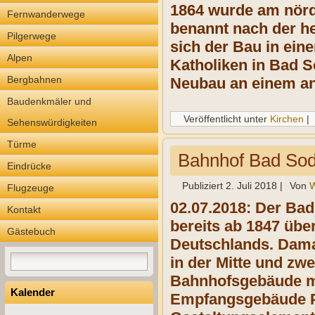
1864 wurde am nördl
Fernwanderwege
benannt nach der h
Pilgerwege
sich der Bau in ei
Alpen
Katholiken in Bad S
Bergbahnen
Neubau an einem and
Baudenkmäler und
Veröffentlicht unter
Kirchen
|
Sehenswürdigkeiten
Türme
Bahnhof Bad So
Eindrücke
Publiziert
2. Juli 2018
|
Von
W
Flugzeuge
02.07.2018: Der Bad
Kontakt
bereits ab 1847 übe
Gästebuch
Deutschlands. Damal
in der Mitte und zw
Bahnhofsgebäude mo
Kalender
Empfangsgebäude Pl