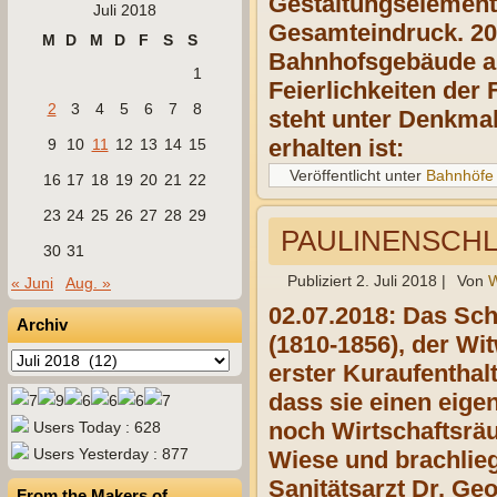
Gestaltungselemente
Juli 2018
Gesamteindruck. 201
M
D
M
D
F
S
S
Bahnhofsgebäude au
1
Feierlichkeiten de
2
3
4
5
6
7
8
steht unter Denkma
erhalten ist:
9
10
11
12
13
14
15
Veröffentlicht unter
Bahnhöfe
16
17
18
19
20
21
22
23
24
25
26
27
28
29
PAULINENSCH
30
31
Publiziert
2. Juli 2018
|
Von
W
« Juni
Aug. »
02.07.2018: Das Sc
Archiv
(1810-1856), der Wi
Archiv
erster Kuraufenthal
dass sie einen eige
noch Wirtschaftsräu
Users Today : 628
Users Yesterday : 877
Wiese und brachlie
Sanitätsarzt Dr. Ge
From the Makers of…