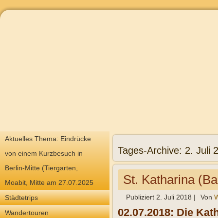
Aktuelles Thema: Eindrücke
Tages-Archive:
2. Juli 
von einem Kurzbesuch in
Berlin-Mitte (Tiergarten,
St. Katharina (B
Moabit, Mitte am 27.07.2025
Publiziert
2. Juli 2018
|
Von
W
Städtetrips
02.07.2018: Die Kat
Wandertouren