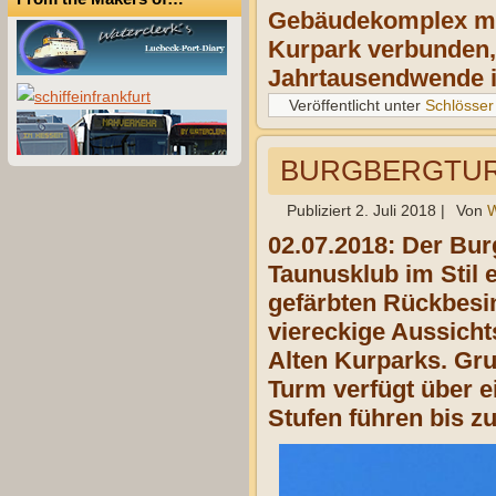
Gebäudekomplex mit
Kurpark verbunden, 
Jahrtausendwende i
Veröffentlicht unter
Schlösser
BURGBERGTURM
Publiziert
2. Juli 2018
|
Von
W
02.07.2018: Der Bu
Taunusklub im Stil 
gefärbten Rückbesi
viereckige Aussicht
Alten Kurparks. Gr
Turm verfügt über e
Stufen führen bis z