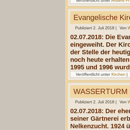
Veröffentlicht unter
Andere Pr
Evangelische Ki
Publiziert
2. Juli 2018
|
Von
W
02.07.2018: Die Ev
eingeweiht. Der Ki
der Stelle der heut
noch heute erhalten
1995 und 1996 wurd
Veröffentlicht unter
Kirchen
|
WASSERTURM 
Publiziert
2. Juli 2018
|
Von
W
02.07.2018: Der eh
seiner Gärtnerei er
Nelkenzucht. 1924 ü