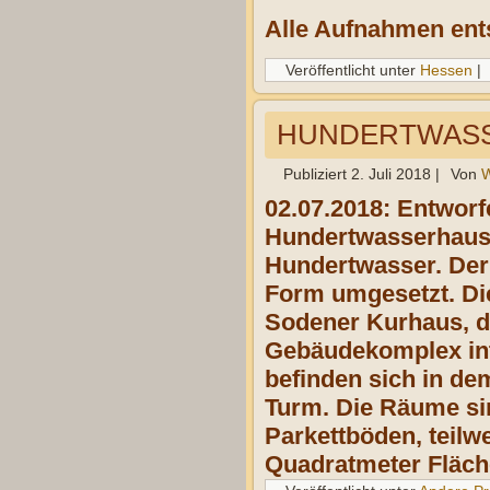
Alle Aufnahmen ent
Veröffentlicht unter
Hessen
|
HUNDERTWASSE
Publiziert
2. Juli 2018
|
Von
W
02.07.2018: Entworf
Hundertwasserhaus 
Hundertwasser. Der 
Form umgesetzt. Di
Sodener Kurhaus, d
Gebäudekomplex int
befinden sich in d
Turm. Die Räume sin
Parkettböden, teilw
Quadratmeter Fläch