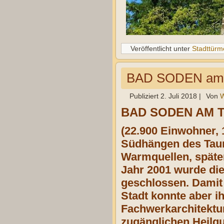
Veröffentlicht unter
Stadttürm
BAD SODEN am 
Publiziert
2. Juli 2018
|
Von
W
BAD SODEN AM 
(22.900 Einwohner, 
Südhängen des Taunu
Warmquellen, später
Jahr 2001 wurde di
geschlossen. Damit 
Stadt konnte aber i
Fachwerkarchitektur 
zugänglichen Heilqu