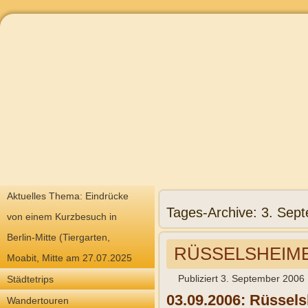
Aktuelles Thema: Eindrücke
Tages-Archive:
3. Sep
von einem Kurzbesuch in
Berlin-Mitte (Tiergarten,
RÜSSELSHEIMER 
Moabit, Mitte am 27.07.2025
Publiziert
3. September 2006
Städtetrips
03.09.2006: Rüssels
Wandertouren