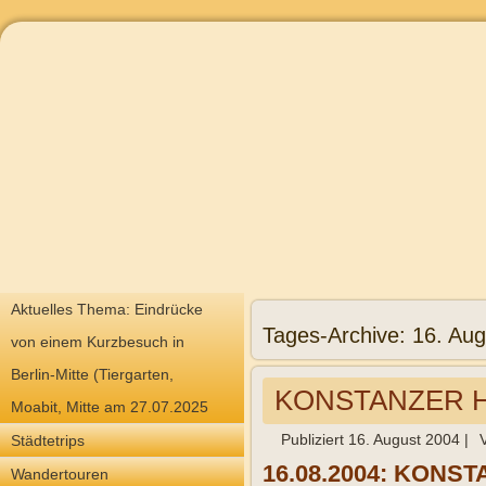
Aktuelles Thema: Eindrücke
Tages-Archive:
16. Aug
von einem Kurzbesuch in
Berlin-Mitte (Tiergarten,
KONSTANZER HÜT
Moabit, Mitte am 27.07.2025
Publiziert
16. August 2004
|
Städtetrips
16.08.2004: KONSTA
Wandertouren