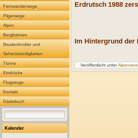
Erdrutsch 1988 zers
Fernwanderwege
Pilgerwege
Alpen
Bergbahnen
Im Hintergrund der P
Baudenkmäler und
Sehenswürdigkeiten
Türme
Veröffentlicht unter
Alpenvere
Eindrücke
Flugzeuge
Kontakt
Gästebuch
Kalender