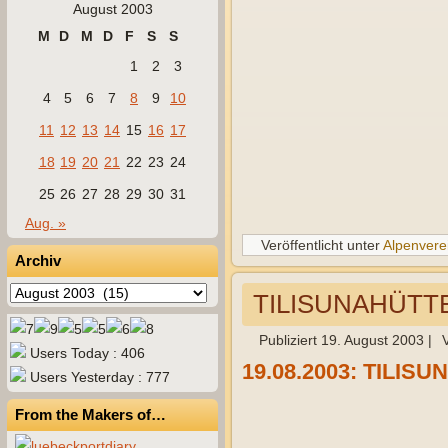
August 2003
M
D
M
D
F
S
S
1
2
3
4
5
6
7
8
9
10
11
12
13
14
15
16
17
18
19
20
21
22
23
24
25
26
27
28
29
30
31
Aug. »
Veröffentlicht unter
Alpenvere
Archiv
Archiv
TILISUNAHÜTTE 
Publiziert
19. August 2003
|
Users Today : 406
19.08.2003: TILISUN
Users Yesterday : 777
From the Makers of…