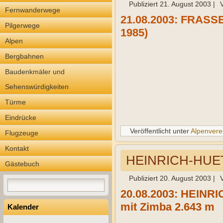
Publiziert
21. August 2003
|
Fernwanderwege
21.08.2003: FRASSE
Pilgerwege
1985)
Alpen
Bergbahnen
Baudenkmäler und
Sehenswürdigkeiten
Türme
Eindrücke
Veröffentlicht unter
Alpenvere
Flugzeuge
Kontakt
HEINRICH-HUET
Gästebuch
Publiziert
20. August 2003
|
20.08.2003: HEINRI
mit Zimba 2.643 m
Kalender