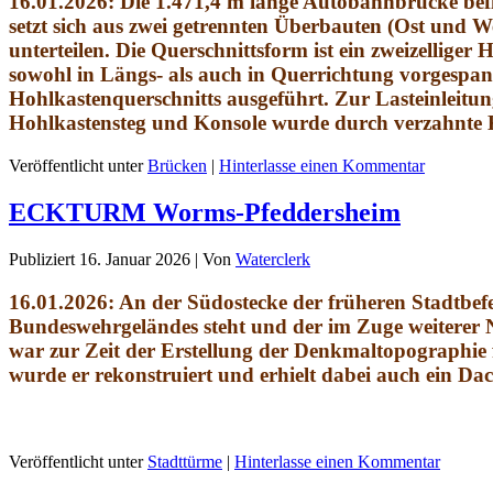
16.01.2026: Die 1.471,4 m lange Autobahnbrücke befi
setzt sich aus zwei getrennten Überbauten (Ost und W
unterteilen. Die Querschnittsform ist ein zweizellig
sowohl in Längs- als auch in Querrichtung vorgespan
Hohlkastenquerschnitts ausgeführt. Zur Lasteinleit
Hohlkastensteg und Konsole wurde durch verzahnte K
Veröffentlicht unter
Brücken
|
Hinterlasse einen Kommentar
ECKTURM Worms-Pfeddersheim
Publiziert
16. Januar 2026
|
Von
Waterclerk
16.01.2026: An der Südostecke der früheren Stadtbefe
Bundeswehrgeländes steht und der im Zuge weiterer Nu
war zur Zeit der Erstellung der Denkmaltopographie f
wurde er rekonstruiert und erhielt dabei auch ein Da
Veröffentlicht unter
Stadttürme
|
Hinterlasse einen Kommentar