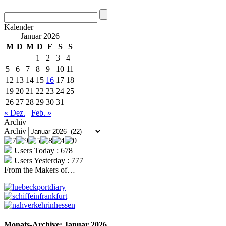
Kalender
Januar 2026
M
D
M
D
F
S
S
1
2
3
4
5
6
7
8
9
10
11
12
13
14
15
16
17
18
19
20
21
22
23
24
25
26
27
28
29
30
31
« Dez.
Feb. »
Archiv
Archiv
Users Today : 678
Users Yesterday : 777
From the Makers of…
Monats-Archive:
Januar 2026