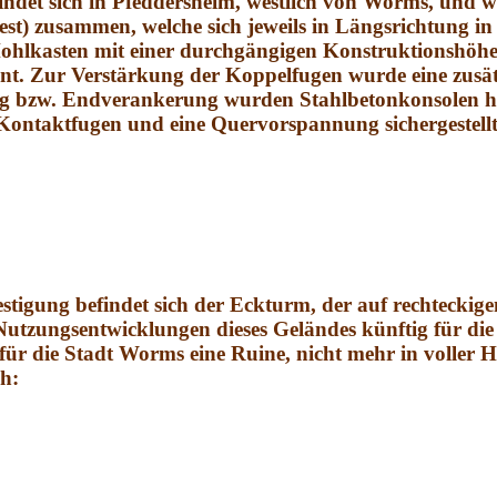
ndet sich in Pfeddersheim, westlich von Worms, und w
est) zusammen, welche sich jeweils in Längsrichtung i
er Hohlkasten mit einer durchgängigen Konstruktionshö
nt. Zur Verstärkung der Koppelfugen wurde eine zusätz
ung bzw. Endverankerung wurden Stahlbetonkonsolen he
ontaktfugen und eine Quervorspannung sichergestellt
stigung befindet sich der Eckturm, der auf rechteckig
tzungsentwicklungen die­ses Geländes künftig für die 
ür die Stadt Worms eine Ruine, nicht mehr in voller H
ch: