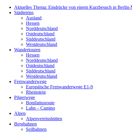
Aktuelles Thema: Eindrücke von einem Kurzbesuch in Berlin-M
Städtetrips
Ausland
Hessen
Norddeutschland
Ostdeutschland
Süddeutschland
Westdeutschland
Wandertouren
Hessen
Norddeutschland
Ostdeutschland
Süddeutschland
Westdeutschland
Fernwanderwege
Europäische Fernwanderwege E1-9
Rheinsteig
Pilgerwege
Bonifatiusroute
Lahn – Camino
Alpen
Alpenvereinshütten
Bergbahnen
Seilbahnen