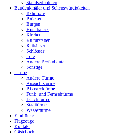
Standseilbahnen
Baudenkmäler und Sehenswürdigkeiten
Bahnhöfe
Brücken
Burgen
Hochhäuser
Kirchen
Kulturstätten
Rathäuser
Schlösser
Tore
Andere Profanbauten
Sonstige
Türme
Andere Türme
Aussichtstürme
Bismarcktürme
Funk- und Fernsehtürme
Leuchttürme
Stadttürme
Wassertürme
Eindrücke
Flugzeuge
Kontakt
Gästebuch