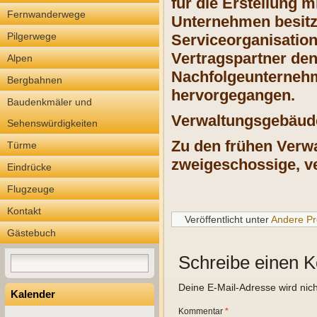
für die Erstellung 
Fernwanderwege
Unternehmen besitzt
Pilgerwege
Serviceorganisatio
Vertragspartner den
Alpen
Nachfolgeunternehme
Bergbahnen
hervorgegangen.
Baudenkmäler und
Verwaltungsgebäude
Sehenswürdigkeiten
Zu den frühen Verwa
Türme
zweigeschossige, v
Eindrücke
Flugzeuge
Kontakt
Veröffentlicht unter
Andere Pr
Gästebuch
Schreibe einen 
Deine E-Mail-Adresse wird nicht
Kalender
Kommentar
*