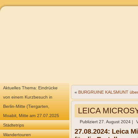
Aktuelles Thema: Eindrücke
«
BURGRUINE KALSMUNT über 
von einem Kurzbesuch in
Berlin-Mitte (Tiergarten,
LEICA MICROS
Moabit, Mitte am 27.07.2025
Publiziert
27. August 2024
|
Städtetrips
27.08.2024: Leica M
Wandertouren