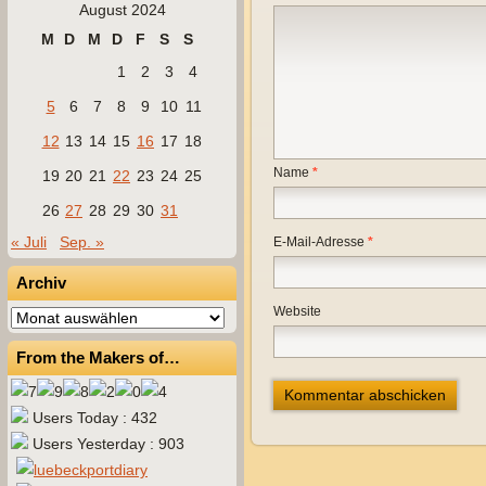
August 2024
M
D
M
D
F
S
S
1
2
3
4
5
6
7
8
9
10
11
12
13
14
15
16
17
18
Name
*
19
20
21
22
23
24
25
26
27
28
29
30
31
« Juli
Sep. »
E-Mail-Adresse
*
Archiv
Website
Archiv
From the Makers of…
Users Today : 432
Users Yesterday : 903