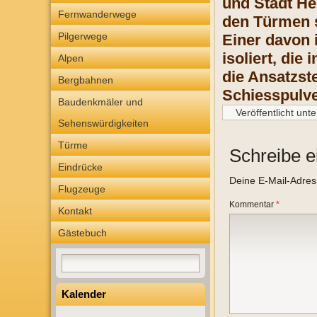
und Stadt He
Fernwanderwege
den Türmen s
Pilgerwege
Einer davon 
isoliert, di
Alpen
die Ansatzst
Bergbahnen
Schiesspulve
Baudenkmäler und
Veröffentlicht unte
Sehenswürdigkeiten
Türme
Schreibe 
Eindrücke
Deine E-Mail-Adresse
Flugzeuge
Kommentar
*
Kontakt
Gästebuch
Kalender