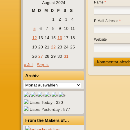
August 2024
Name
*
M
D
M
D
F
S
S
1
2
3
4
E-Mail-Adresse
*
5
6
7
8
9
10
11
12
13
14
15
16
17
18
Website
19
20
21
22
23
24
25
26
27
28
29
30
31
« Juli
Sep. »
Archiv
Archiv
Users Today : 330
Users Yesterday : 877
From the Makers of…