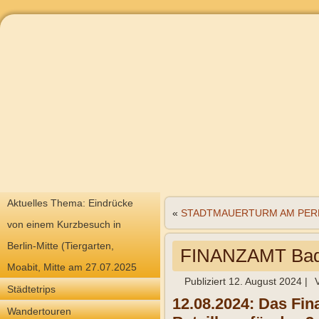
Aktuelles Thema: Eindrücke
«
STADTMAUERTURM AM PERFO
von einem Kurzbesuch in
Berlin-Mitte (Tiergarten,
FINANZAMT Bad 
Moabit, Mitte am 27.07.2025
Publiziert
12. August 2024
|
Städtetrips
12.08.2024: Das Fin
Wandertouren