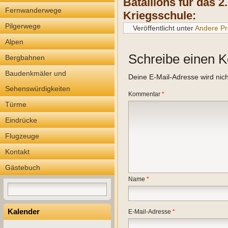
Bataillons für das 2
Fernwanderwege
Kriegsschule:
Pilgerwege
Veröffentlicht unter
Andere Pr
Alpen
Schreibe einen 
Bergbahnen
Baudenkmäler und
Deine E-Mail-Adresse wird nicht
Sehenswürdigkeiten
Kommentar
*
Türme
Eindrücke
Flugzeuge
Kontakt
Gästebuch
Name
*
Kalender
E-Mail-Adresse
*