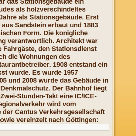
ar das Stationsgebäude ein
udes als
holzverschindeltes
 Jahre als
Stationsgebäude. Erst
 aus Sandstein
erbaut und 1883
anischen Form.
Die königliche
ung
verantwortlich. Architekt war
e
Fahrgäste, den Stationsdienst
ich
die Wohnungen des
aurantbetreiber. 1908 entstand ein
st wurde. Es wurde 1957
05 und 2008 wurde das Gebäude in
r Denkmalsch
utz.
Der Bahnhof liegt
 Zwei-Stunden-Takt eine IC/ICE-
egionalverkehr wird vom
 der Cantus Verkehrsgesellschaft
owie vereinzelt nach Göttingen: