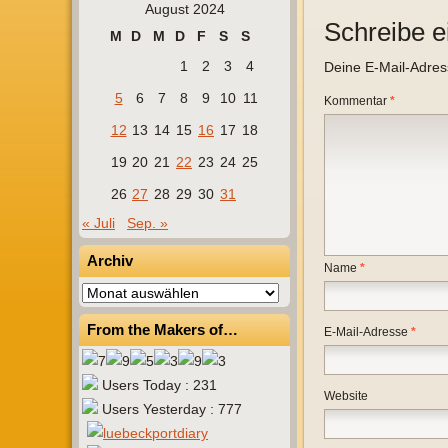
August 2024
Schreibe 
M
D
M
D
F
S
S
1
2
3
4
Deine E-Mail-Adresse
5
6
7
8
9
10
11
Kommentar
*
12
13
14
15
16
17
18
19
20
21
22
23
24
25
26
27
28
29
30
31
« Juli
Sep. »
Archiv
Name
*
Archiv
From the Makers of…
E-Mail-Adresse
*
Users Today : 231
Website
Users Yesterday : 777