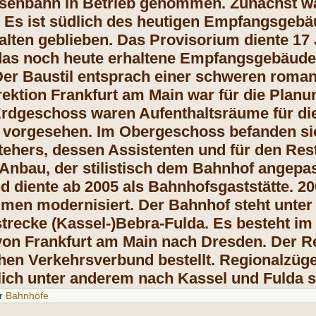
isenbahn
in Betrieb genommen. Zunächst
w
 Es ist südlich des
heutigen Empfangsgebä
alten geblieben. Das
Provisorium diente 17
das noch heute erhaltene
Empfangsgebäude
Der Baustil entsprach einer schweren rom
ektion Frankfurt am Main war für die Plan
Erdgeschoss waren Aufenthaltsräume für di
t vorgesehen. Im Obergeschoss befanden s
tehers, dessen Assistenten und für den
Rest
 Anbau, der stilistisch dem Bahnhof
angepas
 diente ab 2005 als Bahnhofsgaststätte. 2
0
umen modernisiert. Der Bahnhof
steht unte
trecke (Kassel-)Bebra-Fulda. Es besteht im
on Frankfurt am Main nach Dresden. Der R
en Verkehrsverbund bestellt. Regionalzüge
lich unter anderem nach Kassel und Fulda s
r
Bahnhöfe