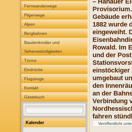
– Hanauer E
Fernwanderwege
Provisorium.
Pilgerwege
Gebäude
erh
1882 wurde
Alpen
eingeweiht. 
Bergbahnen
Eisenbahndir
Baudenkmäler und
Rowald. Im 
Sehenswürdigkeiten
und der Pos
Türme
Stationsvors
einstöckiger
Eindrücke
umgebaut und
Flugzeuge
den Innenrä
Kontakt
an der Bahns
Gästebuch
Verbindung v
Nordhessisch
fahren stünd
Kalender
Veröffentlicht unte