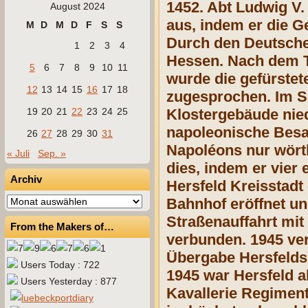
1452. Abt Ludwig V. 
August 2024
aus, indem er die G
M
D
M
D
F
S
S
Durch den Deutschen
1
2
3
4
Hessen. Nach dem T
5
6
7
8
9
10
11
wurde die gefürstet
12
13
14
15
16
17
18
zugesprochen. Im Si
19
20
21
22
23
24
25
Klostergebäude nied
napoleonische Besat
26
27
28
29
30
31
Napoléons nur wörtli
« Juli
Sep. »
dies, indem er vier
Archiv
Hersfeld Kreisstadt
Archiv
Bahnhof eröffnet un
Straßenauffahrt mit
From the Makers of…
verbunden. 1945 ver
Übergabe Hersfelds 
Users Today : 722
1945 war Hersfeld 
Users Yesterday : 877
Kavallerie Regiment