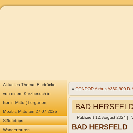
Aktuelles Thema: Eindrücke
«
CONDOR Airbus A330-900 D
von einem Kurzbesuch in
Berlin-Mitte (Tiergarten,
BAD HERSFEL
Moabit, Mitte am 27.07.2025
Publiziert
12. August 2024
|
Städtetrips
BAD HERSFELD
Wandertouren