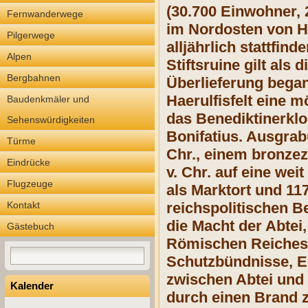
(30.700 Einwohner, 
Fernwanderwege
im Nordosten von He
Pilgerwege
alljährlich stattfin
Alpen
Stiftsruine gilt al
Bergbahnen
Überlieferung bega
Haerulfisfelt eine m
Baudenkmäler und
das Benediktinerklo
Sehenswürdigkeiten
Bonifatius. Ausgrab
Türme
Chr., einem bronzez
Eindrücke
v. Chr. auf eine we
Flugzeuge
als Marktort und 117
Kontakt
reichspolitischen B
die Macht der Abtei,
Gästebuch
Römischen Reiches s
Schutzbündnisse, Ei
zwischen Abtei und 
Kalender
durch einen Brand z