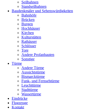
Seilbahnen
Standseilbahnen
Baudenkmäler und Sehenswürdigkeiten
Bahnhöfe
Brücken
Burgen
Hochhäuser
Kirchen
Kulturstätten
Rathäuser
Schlösser
Tore
Andere Profanbauten
Sonstige
Türme
Andere Türme
Aussichtstürme
Bismarcktürme
Funk- und Fernsehtürme
Leuchttürme
Stadttürme
Wassertürme
Eindrücke
Flugzeuge
Kontakt