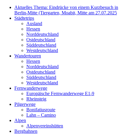
Aktuelles Thema: Eindrücke von einem Kurzbesuch in
Berlin-Mitte (Tiergarten, Moabit, Mitte am 27.07.2025
Städtetrips
Ausland
Hessen
Norddeutschland
Ostdeutschland
Süddeutschland
Westdeutschland
Wandertouren
Hessen
Norddeutschland
Ostdeutschland
Süddeutschland
Westdeutschland
Fernwanderwege
Europäische Fernwanderwege E1-9
Rheinsteig
Pilgerwege
Bonifatiusroute
Lahn – Camino
Alpen
Alpenvereinshütten
Bergbahnen