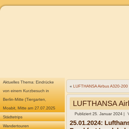
Aktuelles Thema: Eindrücke
«
LUFTHANSA Airbus A320-200
von einem Kurzbesuch in
Berlin-Mitte (Tiergarten,
LUFTHANSA Air
Moabit, Mitte am 27.07.2025
Publiziert
25. Januar 2024
|
Städtetrips
25.01.2024: Luftha
Wandertouren