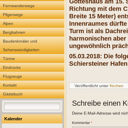
Gotteshaus am 15. S
Fernwanderwege
Richtung mit dem C
Pilgerwege
Breite 15 Meter) en
Innenraumes dürfte 
Alpen
Turm ist als Dachre
Bergbahnen
harmonischen aber s
Baudenkmäler und
ungewöhnlich präch
Sehenswürdigkeiten
05.03.2018:
Die fol
Türme
Schiersteiner Hafen
Eindrücke
Flugzeuge
Kontakt
Veröffentlicht unter
Kirchen
Gästebuch
Schreibe einen 
Deine E-Mail-Adresse wird nicht
Kalender
Kommentar
*