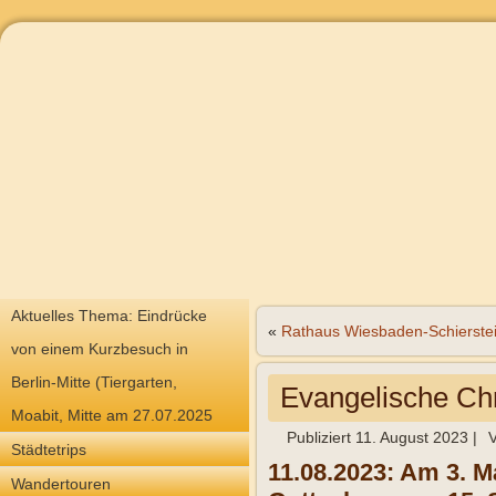
Aktuelles Thema: Eindrücke
«
Rathaus Wiesbaden-Schierste
von einem Kurzbesuch in
Berlin-Mitte (Tiergarten,
Evangelische Chr
Moabit, Mitte am 27.07.2025
Publiziert
11. August 2023
|
Städtetrips
11.08.2023: Am 3. M
Wandertouren