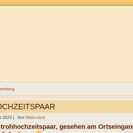
zenberg
CHZEITSPAAR
t 2023
|
Von
Waterclerk
Strohhochzeitspaar, gesehen am Ortseinga