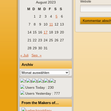
Website
August 2023
M
D
M
D
F
S
S
1
2
3
4
5
6
7
8
9
10
11
12
13
14
15
16
17
18
19
20
21
22
23
24
25
26
27
28
29
30
31
« Juli
Sep. »
Archiv
Archiv
Users Today : 230
Users Yesterday : 777
From the Makers of…