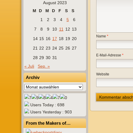
August 2023
M
D
M
D
F
S
S
1
2
3
4
5
6
7
8
9
10
11
12
13
Name
*
14
15
16
17
18
19
20
21
22
23
24
25
26
27
E-Mail-Adresse
*
28
29
30
31
« Juli
Sep. »
Website
Archiv
Archiv
Users Today : 698
Users Yesterday : 903
From the Makers of…