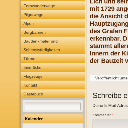
Lich und sei
Fernwanderwege
mit 1729 ang
Pilgerwege
die Ansicht 
Hauptzugang 
Alpen
des Grafen F
Bergbahnen
erkennbar. D
Baudenkmäler und
stammt aller
Sehenswürdigkeiten
Innern der Ki
Türme
der Bauzeit 
Eindrücke
Flugzeuge
Veröffentlicht unte
Kontakt
Schreibe 
Gästebuch
Deine E-Mail-Adresse
Kommentar
*
Kalender