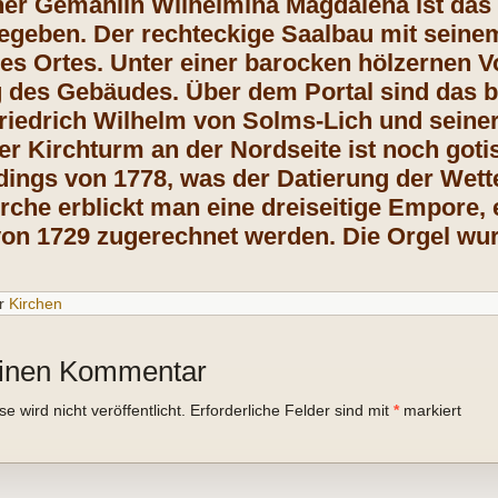
ner Gemahlin Wilhelmina Magdalena ist das
egeben. Der rechteckige Saalbau mit seine
des Ortes. Unter einer barocken hölzernen V
des Gebäudes. Über dem Portal sind das b
riedrich Wilhelm von Solms-Lich und sein
er Kirchturm an der Nordseite ist noch goti
dings von 1778, was der Datierung der Wett
rche erblickt man eine dreiseitige Empore, 
von 1729 zugerechnet werden. Die Orgel wu
r
Kirchen
einen Kommentar
 wird nicht veröffentlicht.
Erforderliche Felder sind mit
*
markiert