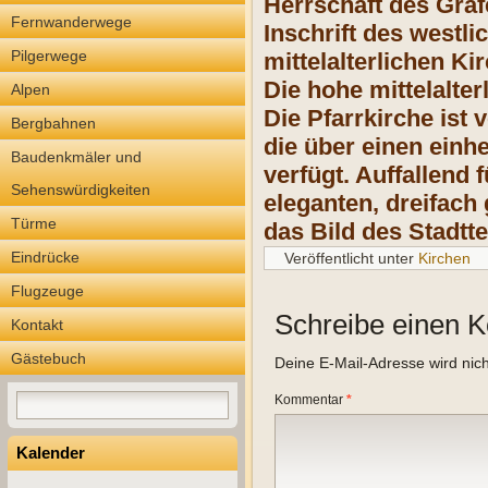
Herrschaft des Graf
Fernwanderwege
Inschrift des westli
Pilgerwege
mittelalterlichen K
Die hohe mittelalte
Alpen
Die Pfarrkirche ist 
Bergbahnen
die über einen einh
Baudenkmäler und
verfügt. Auffallend
Sehenswürdigkeiten
eleganten, dreifac
Türme
das Bild des Stadt
Eindrücke
Veröffentlicht unter
Kirchen
Flugzeuge
Schreibe einen 
Kontakt
Gästebuch
Deine E-Mail-Adresse wird nicht
Kommentar
*
Kalender