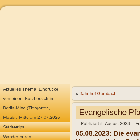
Aktuelles Thema: Eindrücke
«
Bahnhof Gambach
von einem Kurzbesuch in
Berlin-Mitte (Tiergarten,
Evangelische Pf
Moabit, Mitte am 27.07.2025
Publiziert
5. August 2023
|
V
Städtetrips
05.08.2023: Die evan
Wandertouren