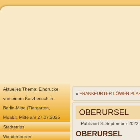
Aktuelles Thema: Eindrücke
«
FRANKFURTER LÖWEN PLA
von einem Kurzbesuch in
Berlin-Mitte (Tiergarten,
OBERURSEL
Moabit, Mitte am 27.07.2025
Publiziert
3. September 2022
Städtetrips
OBERURSEL
Wandertouren