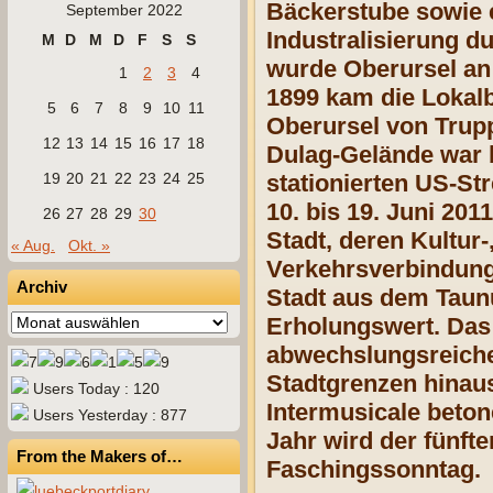
Bäckerstube sowie e
September 2022
Industralisierung d
M
D
M
D
F
S
S
wurde Oberursel an
1
2
3
4
1899 kam die Lokal
5
6
7
8
9
10
11
Oberursel von Trup
12
13
14
15
16
17
18
Dulag-Gelände war b
19
20
21
22
23
24
25
stationierten US-Str
10. bis 19. Juni 20
26
27
28
29
30
Stadt, deren Kultur
« Aug.
Okt. »
Verkehrsverbindung
Archiv
Stadt aus dem Taun
Archiv
Erholungswert. Das
abwechslungsreiche
Stadtgrenzen hinau
Users Today : 120
Intermusicale beton
Users Yesterday : 877
Jahr wird der fünf
From the Makers of…
Faschingssonntag.