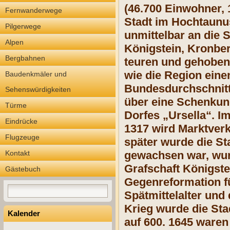
(46.700 Einwohner,
Fernwanderwege
Stadt im Hochtaunus
Pilgerwege
unmittelbar an die 
Alpen
Königstein, Kronbe
Bergbahnen
teuren und gehoben
wie die Region eine
Baudenkmäler und
Bundesdurchschnitts
Sehenswürdigkeiten
über eine Schenkung
Türme
Dorfes „Ursella“. I
Eindrücke
1317 wird Marktverk
Flugzeuge
später wurde die Sta
Kontakt
gewachsen war, wurd
Grafschaft Königste
Gästebuch
Gegenreformation f
Spätmittelalter und
Krieg wurde die Sta
Kalender
auf 600. 1645 waren 