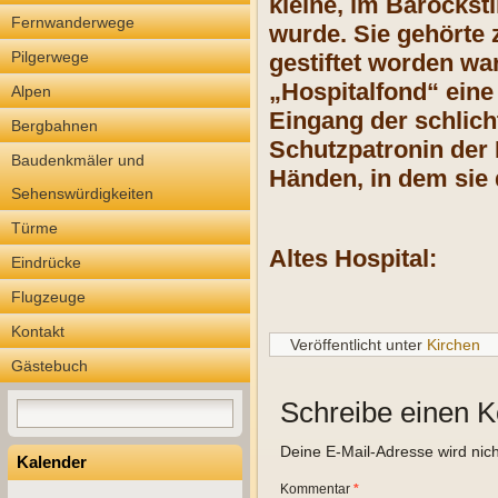
kleine, im Barocksti
Fernwanderwege
wurde. Sie gehörte 
Pilgerwege
gestiftet worden war
„Hospitalfond“ eine 
Alpen
Eingang der schlich
Bergbahnen
Schutzpatronin der 
Baudenkmäler und
Händen, in dem sie 
Sehenswürdigkeiten
Türme
Altes Hospital:
Eindrücke
Flugzeuge
Kontakt
Veröffentlicht unter
Kirchen
Gästebuch
Schreibe einen 
Deine E-Mail-Adresse wird nicht
Kalender
Kommentar
*