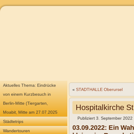
Aktuelles Thema: Eindrücke
«
STADTHALLE Oberursel
von einem Kurzbesuch in
Berlin-Mitte (Tiergarten,
Hospitalkirche S
Moabit, Mitte am 27.07.2025
Publiziert
3. September 2022
Städtetrips
03.09.2022:
Ein Wahr
Wandertouren