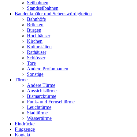
Seilbahnen
Standseilbahnen
Baudenkmäler und Sehenswürdigkeiten
Bahnhöfe
Brücken
Burgen
Hochhäuser
Kirchen
Kulturstätten
Rathäuser
Schlösser
Tore
Andere Profanbauten
Sonstige
Türme
Andere Türme
Aussichtstürme
Bismarcktürme
Funk- und Fernsehtürme
Leuchttürme
Stadttürme
Wassertürme
Eindrücke
Flugzeuge
Kontakt