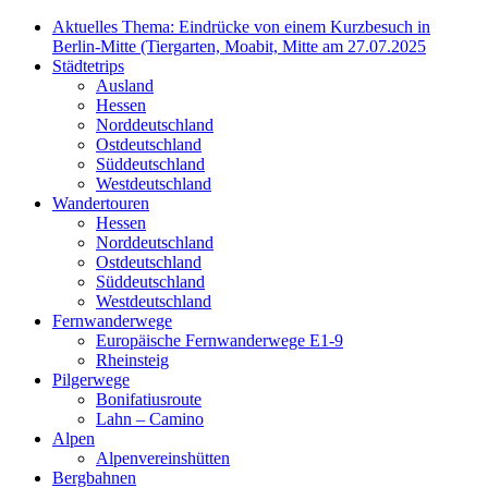
Aktuelles Thema: Eindrücke von einem Kurzbesuch in
Berlin-Mitte (Tiergarten, Moabit, Mitte am 27.07.2025
Städtetrips
Ausland
Hessen
Norddeutschland
Ostdeutschland
Süddeutschland
Westdeutschland
Wandertouren
Hessen
Norddeutschland
Ostdeutschland
Süddeutschland
Westdeutschland
Fernwanderwege
Europäische Fernwanderwege E1-9
Rheinsteig
Pilgerwege
Bonifatiusroute
Lahn – Camino
Alpen
Alpenvereinshütten
Bergbahnen