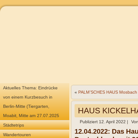
Aktuelles Thema: Eindrücke
«
PALM’SCHES HAUS Mosbach
von einem Kurzbesuch in
Berlin-Mitte (Tiergarten,
HAUS KICKELHA
Moabit, Mitte am 27.07.2025
Publiziert
12. April 2022
|
Vo
Städtetrips
12.04.2022: Das Hau
Wandertouren