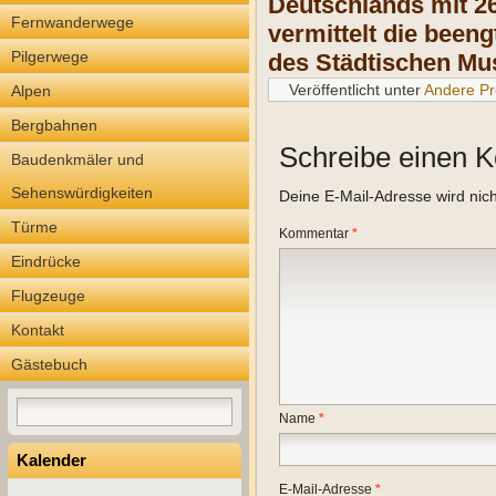
Deutschlands mit 26
Fernwanderwege
vermittelt die beeng
Pilgerwege
des Städtischen M
Veröffentlicht unter
Andere Pr
Alpen
Bergbahnen
Schreibe einen 
Baudenkmäler und
Sehenswürdigkeiten
Deine E-Mail-Adresse wird nicht
Türme
Kommentar
*
Eindrücke
Flugzeuge
Kontakt
Gästebuch
Name
*
Kalender
E-Mail-Adresse
*